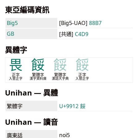
東亞編碼資訊
Big5
[Big5-UAO]
88B7
GB
[共通]
C4D9
異體字
畏
餒
餒
餒
正字
繁體字
繁體字
正字
入管正字
漢字資料庫
漢語大字典
入管正字
Unihan — 異體
繁體字
U+9912 餒
Unihan — 讀音
noi5
廣東話