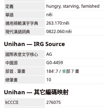
hungry, starving, famished
定義
něi
華語
263.170:něi
通用規範漢字字典
0822.060:něi
現代漢語詞典
Unihan — IRG Source
AG
國際表意文字核心
G0-4459
中國源
部首 . 筆畫
184'.7 /
⾷
部 7 畫
10
總筆畫
Unihan — 其它編碼映射
kCCCII
276075