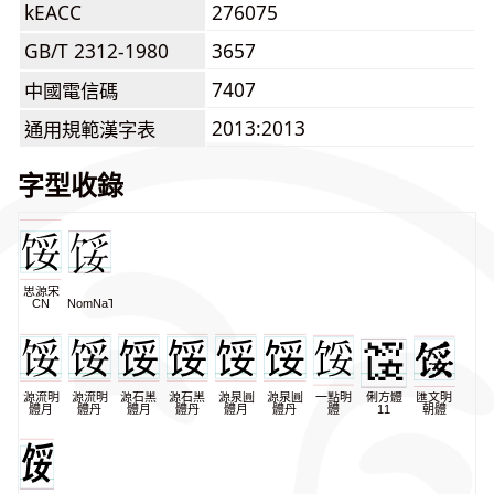
kEACC
276075
GB/T 2312-1980
3657
7407
中國電信碼
2013:2013
通用規範漢字表
字型收錄
思源宋
CN
NomNaTong
源流明
源流明
源石黑
源石黑
源泉圓
源泉圓
一點明
俐方體
匯文明
體月
體丹
體月
體丹
體月
體丹
體
11
朝體