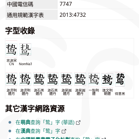
7747
中國電信碼
2013:4732
通用規範漢字表
字型收錄
思源宋
CN
NomNaTong
源流明
源流明
源石黑
源石黑
源泉圓
源泉圓
一點明
匯文明
體月
體丹
體月
體丹
體月
體丹
體
朝體
得意黑
其它漢字網路資源
在
萌典
查詢「鸷」字 (華語)
在
漢典
查詢「鸷」字