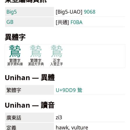
Big5
[Big5-UAO]
9068
GB
[共通]
F0BA
異體字
鷙
鷙
鷙
繁體字
繁體字
正字
漢字資料庫
漢語大字典
入管正字
Unihan — 異體
繁體字
U+9DD9 鷙
Unihan — 讀音
zi3
廣東話
hawk, vulture
定義