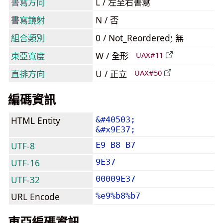
書寫方向
L / 左至右書寫
書寫鏡射
N / 否
組合類別
0 / Not_Reordered; 無
東亞寬度
W / 全形
UAX#11
直排方向
U / 正立
UAX#50
編碼資訊
HTML Entity
&#40503;
&#x9E37;
UTF-8
E9 B8 B7
UTF-16
9E37
UTF-32
00009E37
URL Encode
%e9%b8%b7
東亞編碼資訊