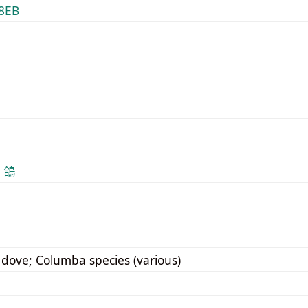
8EB
F 鴿
 dove; Columba species (various)