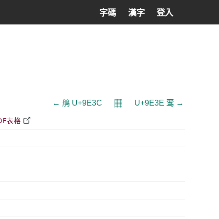
字碼
漢字
登入
𝄜
← 鸼 U+9E3C
U+9E3E 鸾 →
DF表格