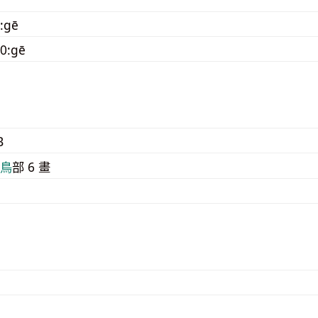
:gē
0:gē
B
⿃
部 6 畫