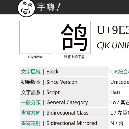
鸽
U+9E
CJK UN
GlyphWiki
裝置上的字型
文字區域
| Block
CJK統合表
初始版本
| Since Version
Unicod
Han
文字語系
| Script
一般分類
| General Category
Lo / 其它
書寫方向
| Bidirectional Class
L / 左
書寫鏡射
| Bidirectional Mirrored
N / 否