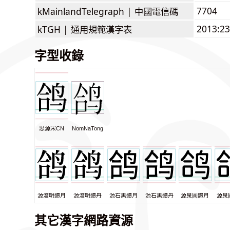
7704
kMainlandTelegraph |
中國電信碼
2013:2
kTGH |
通用規範漢字表
字型收錄
思源宋CN
NomNaTong
源流明體月
源流明體丹
源石黑體月
源石黑體丹
源泉圓體月
源泉
其它漢字網路資源