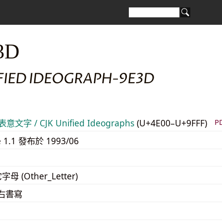
3D
IFIED IDEOGRAPH-9E3D
意文字 / CJK Unified Ideographs
(U+4E00–U+9FFF)
P
e 1.1 發布於 1993/06
字母 (Other_Letter)
至右書寫