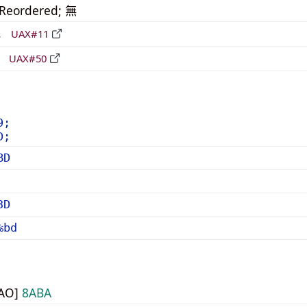
_Reordered; 無
形
UAX#11
立
UAX#50
9;
D;
BD
3D
%bd
UAO]
8ABA