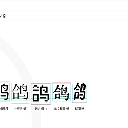
349
圓體丹
一點明體
俐方體11
匯文明朝體
得意黑