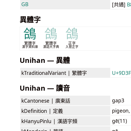
GB
[共通]
B
異體字
鴿
鴿
鴿
繁體字
繁體字
正字
漢字資料庫
漢語大字典
入管正字
Unihan — 異體
kTraditionalVariant |
繁體字
U+9D3
Unihan — 讀音
gap3
kCantonese |
廣東話
pigeon,
kDefinition |
定義
gē(11)
kHanyuPinlu |
漢語字頻
gē