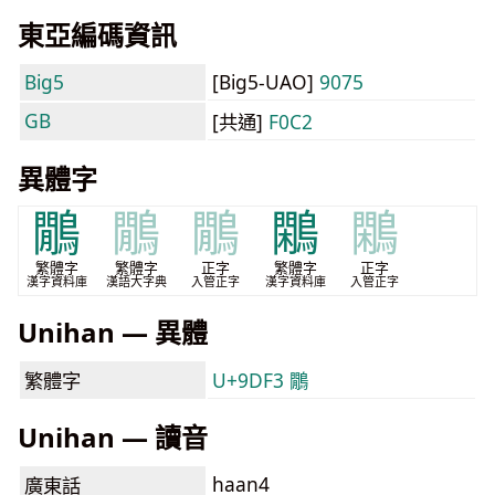
東亞編碼資訊
Big5
[Big5-UAO]
9075
GB
[共通]
F0C2
異體字
鷳
鷳
鷳
鷴
鷴
繁體字
繁體字
正字
繁體字
正字
漢字資料庫
漢語大字典
入管正字
漢字資料庫
入管正字
Unihan — 異體
繁體字
U+9DF3 鷳
Unihan — 讀音
haan4
廣東話