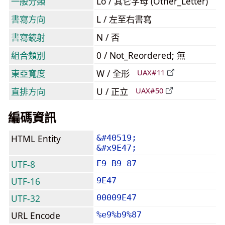
一般分類
Lo / 其它字母 (Other_Letter)
書寫方向
L / 左至右書寫
書寫鏡射
N / 否
組合類別
0 / Not_Reordered; 無
東亞寬度
W / 全形
UAX#11
直排方向
U / 正立
UAX#50
編碼資訊
HTML Entity
&#40519;
&#x9E47;
UTF-8
E9 B9 87
UTF-16
9E47
UTF-32
00009E47
URL Encode
%e9%b9%87