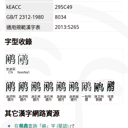
kEACC
295C49
GB/T 2312-1980
8034
2013:5265
通用規範漢字表
字型收錄
思源宋
CN
NomNaTong
源流明
源流明
源石黑
源石黑
源泉圓
源泉圓
一點明
匯文明
得意
體月
體丹
體月
體丹
體月
體丹
體
朝體
黑
其它漢字網路資源
在
萌典
查詢「鹇」字 (華語)