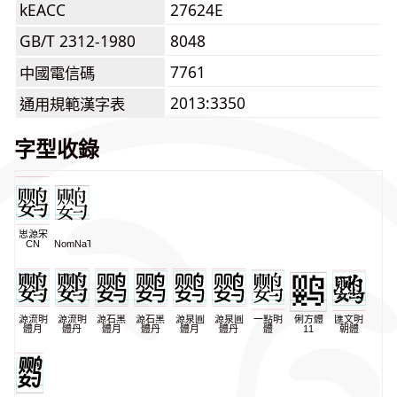
kEACC
27624E
GB/T 2312-1980
8048
7761
中國電信碼
2013:3350
通用規範漢字表
字型收錄
思源宋
CN
NomNaTong
源流明
源流明
源石黑
源石黑
源泉圓
源泉圓
一點明
俐方體
匯文明
體月
體丹
體月
體丹
體月
體丹
體
11
朝體