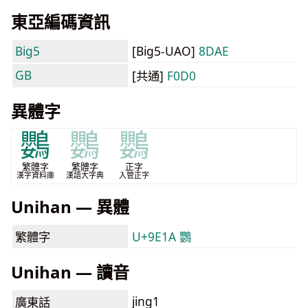
東亞編碼資訊
Big5
[Big5-UAO]
8DAE
GB
[共通]
F0D0
異體字
鸚
鸚
鸚
繁體字
繁體字
正字
漢字資料庫
漢語大字典
入管正字
Unihan — 異體
繁體字
U+9E1A 鸚
Unihan — 讀音
jing1
廣東話