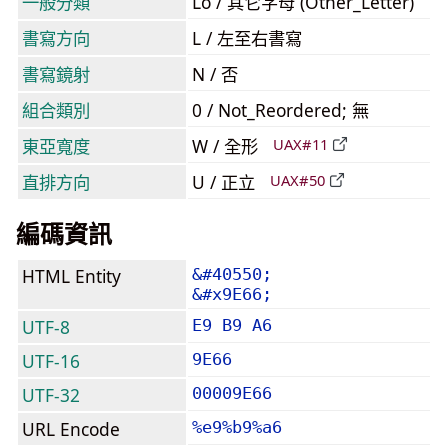
一般分類
Lo / 其它字母 (Other_Letter)
書寫方向
L / 左至右書寫
書寫鏡射
N / 否
組合類別
0 / Not_Reordered; 無
東亞寬度
W / 全形
UAX#11
直排方向
U / 正立
UAX#50
編碼資訊
HTML Entity
&#40550;
&#x9E66;
UTF-8
E9 B9 A6
UTF-16
9E66
UTF-32
00009E66
URL Encode
%e9%b9%a6