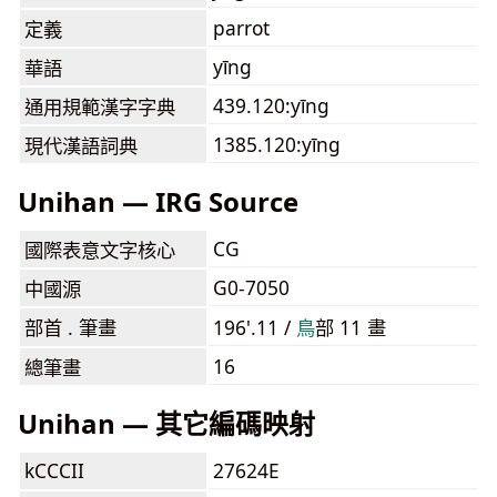
parrot
定義
yīng
華語
439.120:yīng
通用規範漢字字典
1385.120:yīng
現代漢語詞典
Unihan — IRG Source
CG
國際表意文字核心
G0-7050
中國源
部首 . 筆畫
196'.11 /
⿃
部 11 畫
16
總筆畫
Unihan — 其它編碼映射
kCCCII
27624E