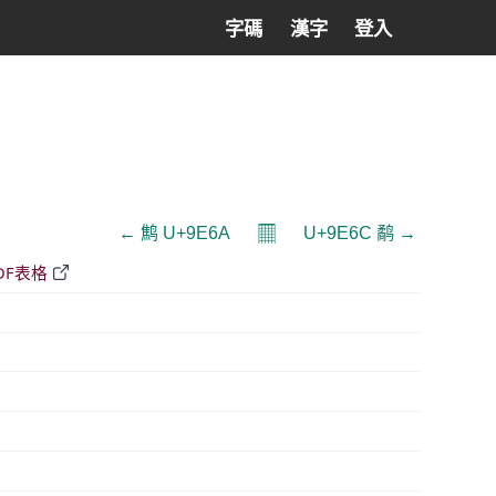
字碼
漢字
登入
𝄜
← 鹪 U+9E6A
U+9E6C 鹬 →
DF表格