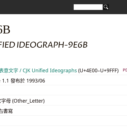
6B
IFIED IDEOGRAPH-9E6B
意文字 / CJK Unified Ideographs
(U+4E00–U+9FFF)
P
e 1.1 發布於 1993/06
字母 (Other_Letter)
至右書寫