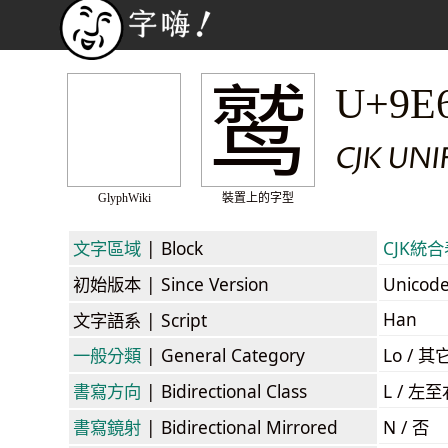
鹫
U+9E
CJK UN
GlyphWiki
裝置上的字型
文字區域
| Block
CJK統合表
初始版本
| Since Version
Unicod
Han
文字語系
| Script
一般分類
| General Category
Lo / 其它
書寫方向
| Bidirectional Class
L / 左
書寫鏡射
| Bidirectional Mirrored
N / 否