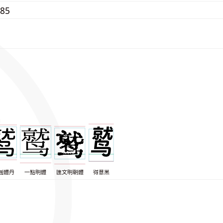
285
圓體丹
一點明體
匯文明朝體
得意黑