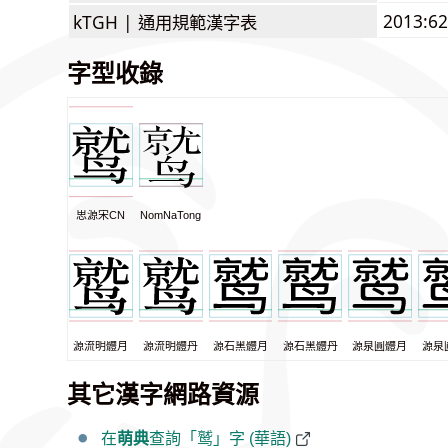
2013:6
kTGH |
通用規範漢字表
字型收錄
思源宋CN
NomNaTong
源流明體月
源流明體丹
源石黑體月
源石黑體丹
源泉圓體月
源泉
其它漢字網路資源
在
萌典
查詢「鹫」字 (華語)