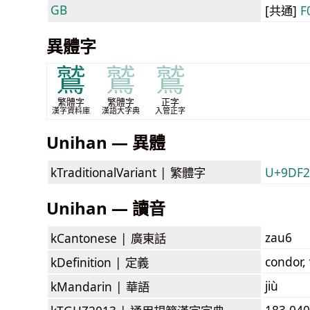
GB
[共通]
F
異體字
鷲
鷲
鷲
繁體字
繁體字
正字
漢字資料庫
漢語大字典
入管正字
Unihan — 異體
kTraditionalVariant |
繁體字
U+9DF
Unihan — 讀音
zau6
kCantonese |
廣東話
condor,
kDefinition |
定義
jiù
kMandarin |
華語
183.040: