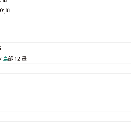
0:jiù
5
 /
⿃
部 12 畫