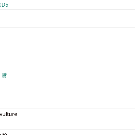
0D5
2 鷲
 vulture
jiù