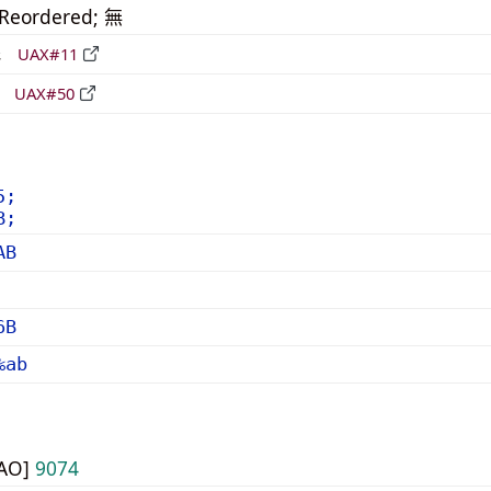
_Reordered; 無
形
UAX#11
立
UAX#50
5;
B;
AB
6B
%ab
UAO]
9074