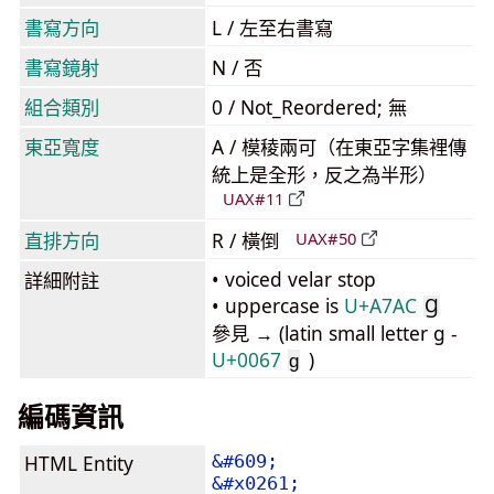
書寫方向
L / 左至右書寫
書寫鏡射
N / 否
組合類別
0 / Not_Reordered; 無
東亞寬度
A / 模稜兩可（在東亞字集裡傳
統上是全形，反之為半形）
UAX#11
直排方向
R / 橫倒
UAX#50
• voiced velar stop
詳細附註
• uppercase is
U+A7AC
Ɡ
參見 → (latin small letter g -
U+0067
)
g
編碼資訊
HTML Entity
&#609;
&#x0261;