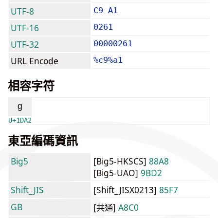
UTF-8
C9 A1
UTF-16
0261
UTF-32
00000261
URL Encode
%c9%a1
相容字符
ᶢ
U+1DA2
東亞編碼資訊
Big5
[Big5-HKSCS]
88A8
[Big5-UAO]
9BD2
Shift_JIS
[Shift_JISX0213]
85F7
GB
[共通]
A8C0