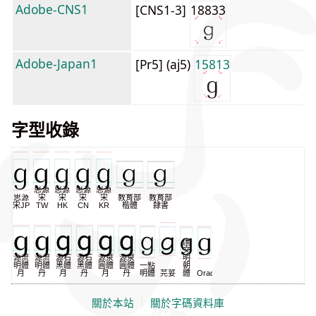
Adobe-CNS1
[CNS1-3]
18833
Adobe-Japan1
[Pr5] (aj5)
15813
字型收錄
思源
思源
思源
思源
思源
宋
宋
宋
宋
教育部
教育部
宋JP
TW
HK
CN
KR
楷體
隸書
匯
文
源流
源流
源石
源石
源泉
源泉
明
明體
明體
黑體
黑體
圓體
圓體
一點
朝
月
丹
月
丹
月
丹
明體
芫荽
體
Oradano
關於本站
｜
關於字碼資料庫