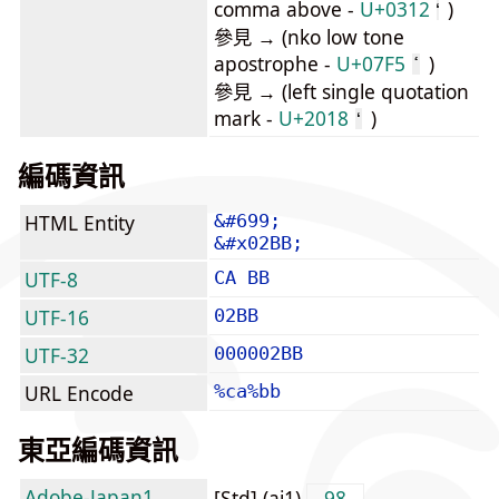
comma above -
U+0312
)
參見 → (nko low tone
apostrophe -
U+07F5
)
ߵ
參見 → (left single quotation
mark -
U+2018
)
‘
編碼資訊
HTML Entity
&#699;
&#x02BB;
UTF-8
CA BB
UTF-16
02BB
UTF-32
000002BB
URL Encode
%ca%bb
東亞編碼資訊
Adobe-Japan1
[Std] (aj1)
98