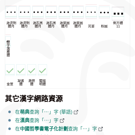
源流明
源流明
源石黑
源石黑
源泉圓
源泉圓
俐方體
體月
體丹
體月
體丹
體月
體丹
芫荽
粉圓
11
辰
宇
落
雁
體
凝書
激燃
蘭陽
金萱
體
體
明體
其它漢字網路資源
在
萌典
查詢「⋯」字 (華語)
在
漢典
查詢「⋯」字
在
中國哲學書電子化計劃
查詢「⋯」字