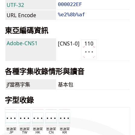
UTF-32
000022EF
URL Encode
%e2%8b%af
東亞編碼資訊
Adobe-CNS1
[CNS1-0]
110
各種字集收錄情形與讀音
jf當務字集
基本包
字型收錄
思源宋
思源宋
思源宋
思源宋
思源宋
JP
TW
HK
CN
KR