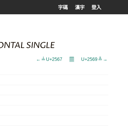
字碼
漢字
登入
ONTAL SINGLE
𝄜
← ╧ U+2567
U+2569 ╩ →