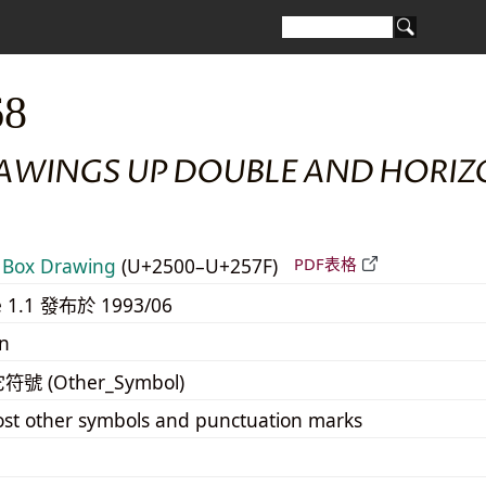
68
AWINGS UP DOUBLE AND HORIZ
Box Drawing
(U+2500–U+257F)
PDF表格
e 1.1 發布於 1993/06
n
它符號 (Other_Symbol)
st other symbols and punctuation marks