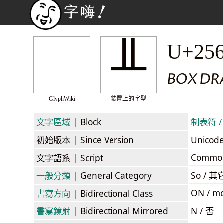
╨
U+25
BOX DR
GlyphWiki
裝置上的字型
文字區域
| Block
制表符 / 
初始版本
| Since Version
Unicod
Commo
文字語系
| Script
一般分類
| General Category
So / 其
ON / mo
書寫方向
| Bidirectional Class
書寫鏡射
| Bidirectional Mirrored
N / 否