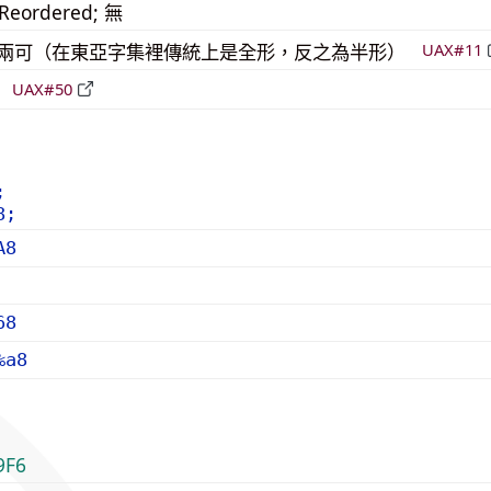
_Reordered; 無
模稜兩可（在東亞字集裡傳統上是全形，反之為半形）
UAX#11
倒
UAX#50
;
8;
A8
68
%a8
9F6