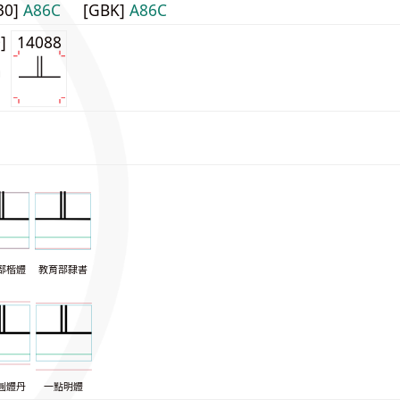
30]
A86C
[GBK]
A86C
0]
14088
部楷體
教育部隸書
圓體丹
一點明體