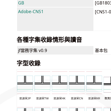
GB
[GB180
Adobe-CNS1
[CNS1-
各種字集收錄情形與讀音
jf當務字集
v0.9
基本包
字型收錄
思源宋JP
思源宋TW
思源宋HK
思源宋CN
思源宋KR
教育