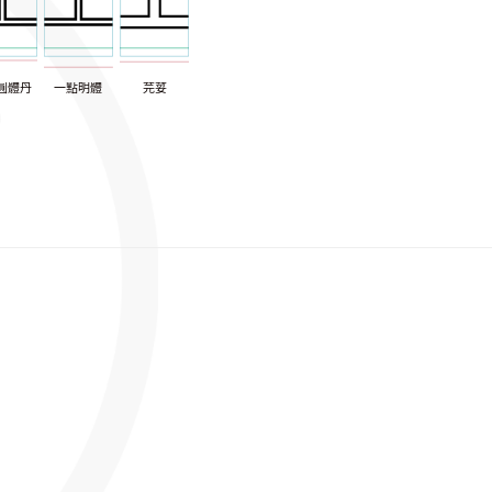
圓體丹
一點明體
芫荽