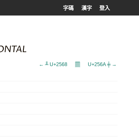
字碼
漢字
登入
ONTAL
𝄜
← ╨ U+2568
U+256A ╪ →