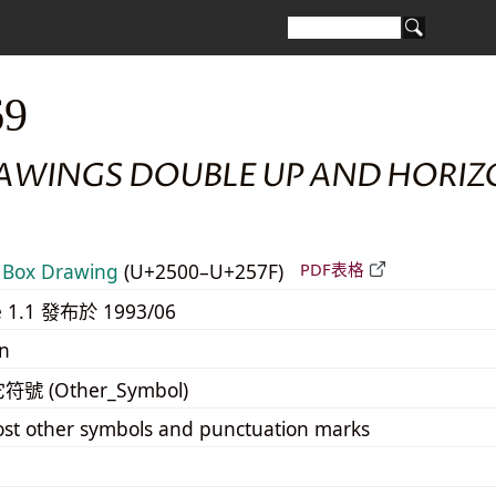
69
AWINGS DOUBLE UP AND HORIZ
Box Drawing
(U+2500–U+257F)
PDF表格
e 1.1 發布於 1993/06
n
它符號 (Other_Symbol)
st other symbols and punctuation marks