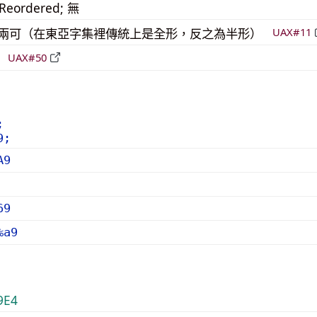
_Reordered; 無
模稜兩可（在東亞字集裡傳統上是全形，反之為半形）
UAX#11
倒
UAX#50
;
9;
A9
69
%a9
9E4