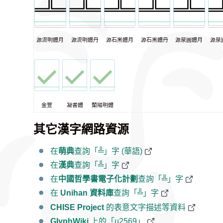
源流明體月
源流明體丹
源石黑體月
源石黑體丹
源泉圓體月
源泉
金萱
凝書體
蘭陽明體
其它漢字網路資源
在
萌典
查詢「╩」字 (華語)
在
漢典
查詢「╩」字
在
中國哲學書電子化計劃
查詢「╩」字
在
Unihan 資料庫
查詢「╩」字
CHISE Project
的表意文字描述等資料
GlyphWiki
上的「u2569」