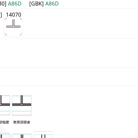
30]
A86D
[GBK]
A86D
0]
14070
部楷體
教育部隸書