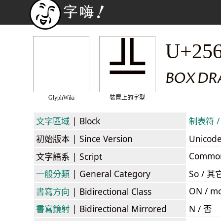
╩
U+25
BOX DR
GlyphWiki
裝置上的字型
文字區域
| Block
制表符 / 
初始版本
| Since Version
Unicod
Commo
文字語系
| Script
一般分類
| General Category
So / 其
ON / mo
書寫方向
| Bidirectional Class
書寫鏡射
| Bidirectional Mirrored
N / 否