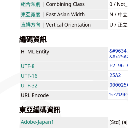
組合類別
| Combining Class
0 / Not
東亞寬度
| East Asian Width
N / 
直排方向
| Vertical Orientation
U / 正
編碼資訊
HTML Entity
&#9634
&#x25A
UTF-8
E2 96 
UTF-16
25A2
UTF-32
000025
URL Encode
%e2%96
東亞編碼資訊
Adobe-Japan1
[Std] (a