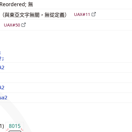
_Reordered; 無
中立（與東亞文字無關，無從定義）
UAX#11
立
UAX#50
;
2;
A2
A2
%a2
j1)
8015