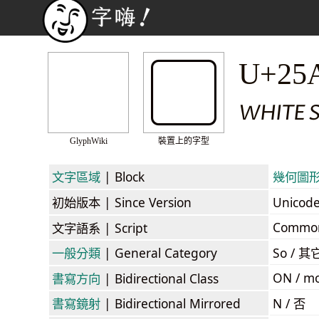
▢
U+25
WHITE 
GlyphWiki
裝置上的字型
文字區域
| Block
幾何圖形 /
初始版本
| Since Version
Unicod
Commo
文字語系
| Script
一般分類
| General Category
So / 其
ON / mo
書寫方向
| Bidirectional Class
書寫鏡射
| Bidirectional Mirrored
N / 否