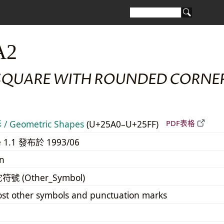
A2
SQUARE WITH ROUNDED CORNE
 Geometric Shapes
(U+25A0–U+25FF)
PDF表格
e 1.1 發布於 1993/06
n
它符號 (Other_Symbol)
st other symbols and punctuation marks