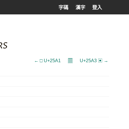
字碼
漢字
登入
RS
𝄜
← □ U+25A1
U+25A3 ▣ →