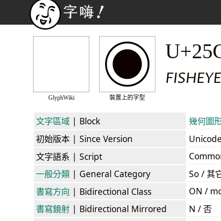
◉
U+25
FISHEYE
GlyphWiki
裝置上的字型
文字區域
| Block
幾何圖形 /
初始版本
| Since Version
Unicod
Commo
文字語系
| Script
一般分類
| General Category
So / 其
ON / mo
書寫方向
| Bidirectional Class
書寫鏡射
| Bidirectional Mirrored
N / 否