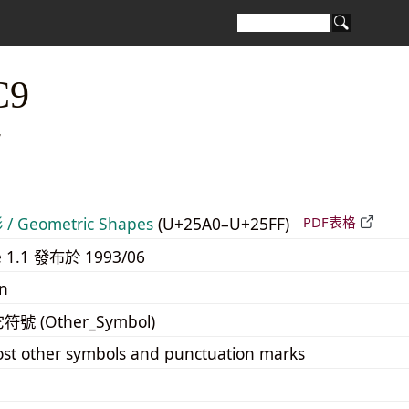
C9
 Geometric Shapes
(U+25A0–U+25FF)
PDF表格
e 1.1 發布於 1993/06
n
它符號 (Other_Symbol)
st other symbols and punctuation marks