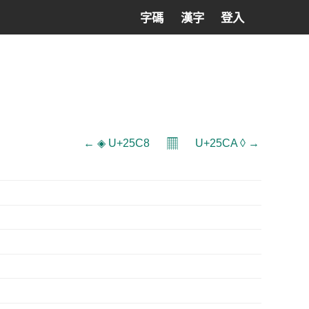
字碼
漢字
登入
𝄜
← ◈ U+25C8
U+25CA ◊ →