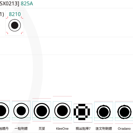
JISX0213]
825A
j1)
8210
圓體丹
一點明體
芫荽
KleeOne
精品點陣7
匯文明朝體
Oradano