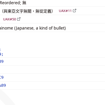
_Reordered; 無
中立（與東亞文字無關，無從定義）
UAX#11
立
UAX#50
inome (Japanese, a kind of bullet)
;
9;
89
C9
%89