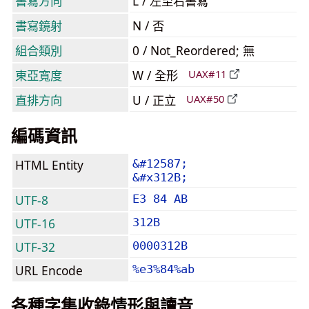
書寫方向
L / 左至右書寫
書寫鏡射
N / 否
組合類別
0 / Not_Reordered; 無
東亞寬度
W / 全形
UAX#11
直排方向
U / 正立
UAX#50
編碼資訊
HTML Entity
&#12587;
&#x312B;
UTF-8
E3 84 AB
UTF-16
312B
UTF-32
0000312B
URL Encode
%e3%84%ab
各種字集收錄情形與讀音