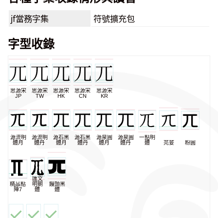
jf當務字集
符號擴充包
字型收錄
思源宋
思源宋
思源宋
思源宋
思源宋
JP
TW
HK
CN
KR
源流明
源流明
源石黑
源石黑
源泉圓
源泉圓
一點明
體月
體丹
體月
體丹
體月
體丹
體
芫荽
粉圓
匯文
精品點
明朝
饅頭黑
陣7
體
體