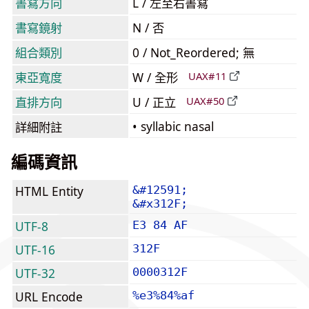
書寫方向
L / 左至右書寫
書寫鏡射
N / 否
組合類別
0 / Not_Reordered; 無
東亞寬度
W / 全形
UAX#11
直排方向
U / 正立
UAX#50
• syllabic nasal
詳細附註
編碼資訊
HTML Entity
&#12591;
&#x312F;
UTF-8
E3 84 AF
UTF-16
312F
UTF-32
0000312F
URL Encode
%e3%84%af