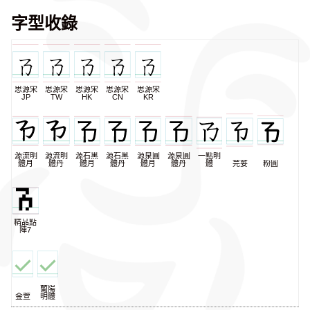
字型收錄
思源宋
思源宋
思源宋
思源宋
思源宋
JP
TW
HK
CN
KR
源流明
源流明
源石黑
源石黑
源泉圓
源泉圓
一點明
體月
體丹
體月
體丹
體月
體丹
體
芫荽
粉圓
精品點
陣7
蘭陽
金萱
明體