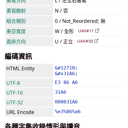
書寫方向
L / 左至右書寫
書寫鏡射
N / 否
組合類別
0 / Not_Reordered; 無
東亞寬度
W / 全形
UAX#11
直排方向
U / 正立
UAX#50
編碼資訊
HTML Entity
&#12710;
&#x31A6;
UTF-8
E3 86 A6
UTF-16
31A6
UTF-32
000031A6
URL Encode
%e3%86%a6
各種字集收錄情形與讀音