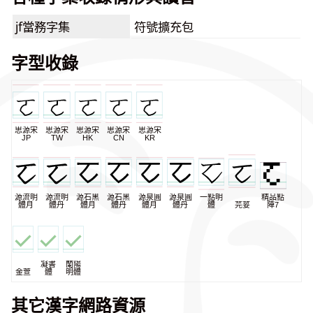
jf當務字集
符號擴充包
字型收錄
思源宋
思源宋
思源宋
思源宋
思源宋
JP
TW
HK
CN
KR
源流明
源流明
源石黑
源石黑
源泉圓
源泉圓
一點明
精品點
體月
體丹
體月
體丹
體月
體丹
體
芫荽
陣7
凝書
蘭陽
金萱
體
明體
其它漢字網路資源