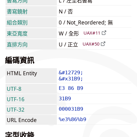
書寫方向
L / 左至右書寫
書寫鏡射
N / 否
組合類別
0 / Not_Reordered; 無
東亞寬度
W / 全形
UAX#11
直排方向
U / 正立
UAX#50
編碼資訊
HTML Entity
&#12729;
&#x31B9;
UTF-8
E3 86 B9
UTF-16
31B9
UTF-32
000031B9
URL Encode
%e3%86%b9
字型收錄