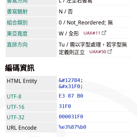
書寫方向
L / 左至右書寫
書寫鏡射
N / 否
組合類別
0 / Not_Reordered; 無
東亞寬度
W / 全形
UAX#11
直排方向
Tu / 需以字型處理，若字型無
定義則正立
UAX#50
編碼資訊
HTML Entity
&#12784;
&#x31F0;
UTF-8
E3 87 B0
UTF-16
31F0
UTF-32
000031F0
URL Encode
%e3%87%b0