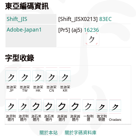
東亞編碼資訊
Shift_JIS
[Shift_JISX0213]
83EC
Adobe-Japan1
[Pr5] (aj5)
16236
字型收錄
思源宋
思源宋
思源宋
思源宋
思源宋
JP
TW
HK
CN
KR
源流明
源流明
源石黑
源石黑
源泉圓
源泉圓
一點明
匯文明
體月
體丹
體月
體丹
體月
體丹
體
朝體
Oradano
關於本站
｜
關於字碼資料庫