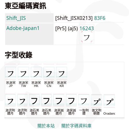
東亞編碼資訊
Shift_JIS
[Shift_JISX0213]
83F6
Adobe-Japan1
[Pr5] (aj5)
16243
字型收錄
思源宋
思源宋
思源宋
思源宋
思源宋
JP
TW
HK
CN
KR
源流明
源流明
源石黑
源石黑
源泉圓
源泉圓
一點明
匯文明
體月
體丹
體月
體丹
體月
體丹
體
朝體
Oradano
關於本站
｜
關於字碼資料庫