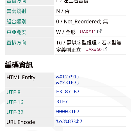
書寫方向
L / 左至右書寫
書寫鏡射
N / 否
組合類別
0 / Not_Reordered; 無
東亞寬度
W / 全形
UAX#11
直排方向
Tu / 需以字型處理，若字型無
定義則正立
UAX#50
編碼資訊
HTML Entity
&#12791;
&#x31F7;
UTF-8
E3 87 B7
UTF-16
31F7
UTF-32
000031F7
URL Encode
%e3%87%b7