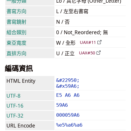
一般分類
Lo / 其它字母 (Other_Letter)
書寫方向
L / 左至右書寫
書寫鏡射
N / 否
組合類別
0 / Not_Reordered; 無
東亞寬度
W / 全形
UAX#11
直排方向
U / 正立
UAX#50
編碼資訊
HTML Entity
&#22950;
&#x59A6;
UTF-8
E5 A6 A6
UTF-16
59A6
UTF-32
000059A6
URL Encode
%e5%a6%a6