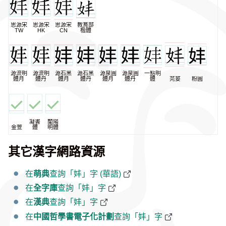
思源宋
思源宋
思源宋
教育部
TW
HK
CN
楷體
源流明
源流明
源石黑
源石黑
源泉圓
源泉圓
一點明
體月
體丹
體月
體丹
體月
體丹
體
芫荽
粉圓
凝書
蘭陽
金萱
體
明體
其它漢字網路資源
在
萌典
查詢「妦」字 (華語)
在
全字庫
查詢「妦」字
在
漢典
查詢「妦」字
在
中國哲學書電子化計劃
查詢「妦」字