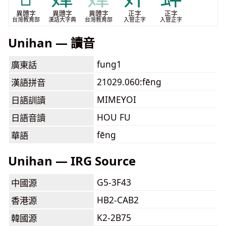
異體字
異體字
異體字
正字
正字
台灣教育部
漢語大字典
台灣教育部
入管正字
入管正字
Unihan — 讀音
fung1
廣東話
21029.060:fēng
漢語拼音
MIMEYOI
日語訓讀
HOU FU
日語音讀
fēng
華語
Unihan — IRG Source
G5-3F43
中國源
HB2-CAB2
香港源
K2-2B75
韓國源