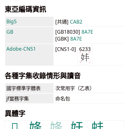
東亞編碼資訊
Big5
[共通]
CAB2
GB
[GB18030]
8A7E
[GBK]
8A7E
Adobe-CNS1
[CNS1-0]
6233
各種字集收錄情形與讀音
國字標準字體表
次常用字（乙表）
jf當務字集
命名包
異體字
𡜠
㛔
㛔
奸
蚌