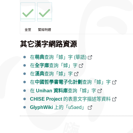
金萱
蘭陽明體
其它漢字網路資源
在
萌典
查詢「嫭」字 (華語)
在
全字庫
查詢「嫭」字
在
漢典
查詢「嫭」字
在
中國哲學書電子化計劃
查詢「嫭」字
在
Unihan 資料庫
查詢「嫭」字
CHISE Project
的表意文字描述等資料
GlyphWiki
上的「u5aed」