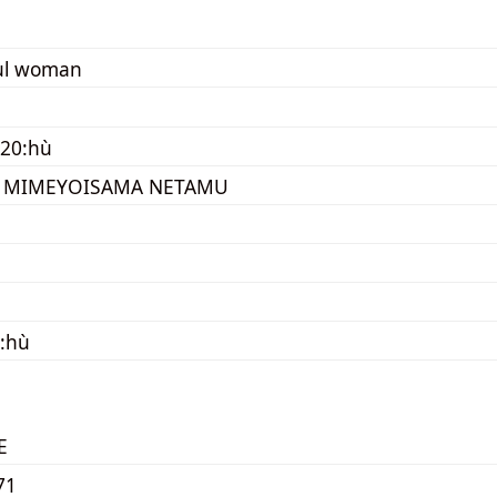
ul woman
120:hù
 MIMEYOISAMA NETAMU
:hù
E
71