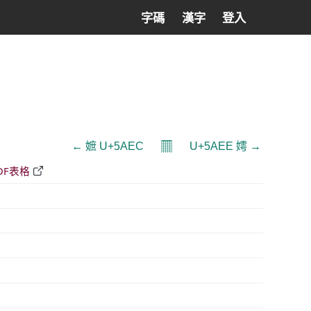
字碼
漢字
登入
𝄜
← 嫬 U+5AEC
U+5AEE 嫮 →
DF表格