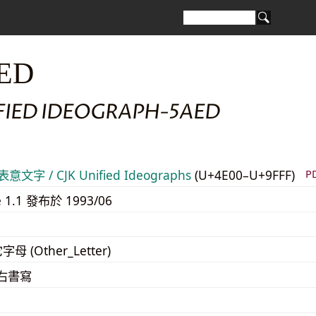
ED
IFIED IDEOGRAPH-5AED
意文字 / CJK Unified Ideographs
(U+4E00–U+9FFF)
P
e 1.1 發布於 1993/06
字母 (Other_Letter)
至右書寫