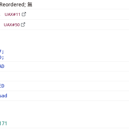
_Reordered; 無
形
UAX#11
立
UAX#50
7;
D;
AD
ED
%ad
171