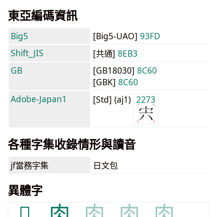
東亞編碼資訊
Big5
[Big5-UAO]
93FD
Shift_JIS
[共通]
8EB3
GB
[GB18030]
8C60
[GBK]
8C60
Adobe-Japan1
[Std] (aj1)
2273
各種字集收錄情形與讀音
jf當務字集
日文包
異體字
𮌇
肉
肉
肉
肉