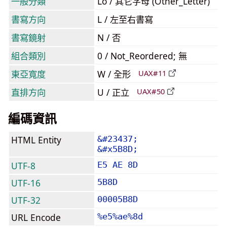
一般分類
Lo / 其它字母 (Other_Letter)
書寫方向
L / 左至右書寫
書寫鏡射
N / 否
組合類別
0 / Not_Reordered; 無
東亞寬度
W / 全形
UAX#11
直排方向
U / 正立
UAX#50
編碼資訊
HTML Entity
&#23437;
&#x5B8D;
UTF-8
E5 AE 8D
UTF-16
5B8D
UTF-32
00005B8D
URL Encode
%e5%ae%8d