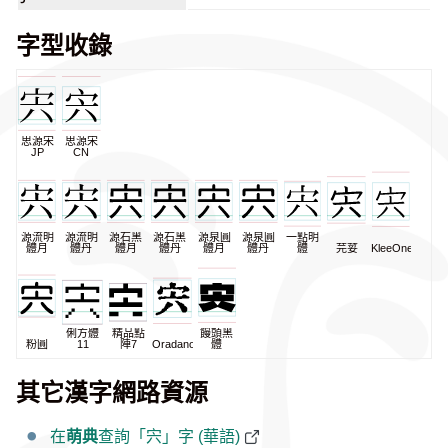
字型收錄
思源宋
思源宋
JP
CN
源流明
源流明
源石黑
源石黑
源泉圓
源泉圓
一點明
體月
體丹
體月
體丹
體月
體丹
體
芫荽
KleeOne
俐方體
精品點
饅頭黑
粉圓
11
陣7
Oradano
體
其它漢字網路資源
在
萌典
查詢「宍」字 (華語)