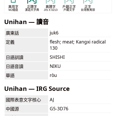
異用字
正體字
異體字
戶籍正字
正字
MJ縮退
漢語大字典
JIS X 0213
戶籍文字
台灣教育部
Unihan — 讀音
juk6
廣東話
flesh; meat; Kangxi radical
定義
130
SHISHI
日語訓讀
NIKU
日語音讀
ròu
華語
Unihan — IRG Source
AJ
國際表意文字核心
G5-3D76
中國源