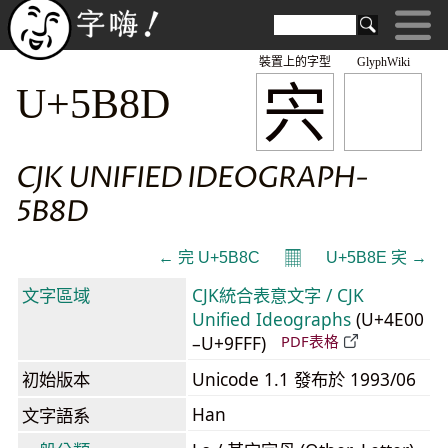
裝置上的字型
GlyphWiki
宍
U+5B8D
CJK UNIFIED IDEOGRAPH-
5B8D
𝄜
← 完 U+5B8C
U+5B8E 宎 →
文字區域
CJK統合表意文字 / CJK
Unified Ideographs
(U+4E00
–U+9FFF)
PDF表格
初始版本
Unicode 1.1 發布於 1993/06
Han
文字語系