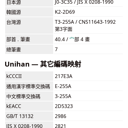
J0-3C35 / JIS X 0208-1990
日本源
K2-2D69
韓國源
T3-255A / CNS11643-1992
台灣源
第3字面
部首 . 筆畫
40.4 /
⼧
部 4 畫
7
總筆畫
Unihan — 其它編碼映射
kCCCII
217E3A
E-255A
通用漢字標準交換碼
3-255A
中文標準交換碼
kEACC
2D5323
GB/T 13132
2986
JIS X 0208-1990
2821