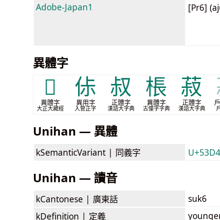
Adobe-Japan1
[Pr6] (a
異體字
𰍪
㑐
叔
棖
菽
異體字
異用字
正體字
異體字
正體字
大正大藏經
入管正字
漢語大字典
古僮字字典
漢語大字典
Unihan — 異體
kSemanticVariant |
同義字
U+53D
Unihan — 讀音
suk6
kCantonese |
廣東話
younger
kDefinition |
定義