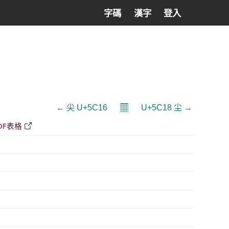
字碼
漢字
登入
𝄜
← 尖 U+5C16
U+5C18 尘 →
DF表格