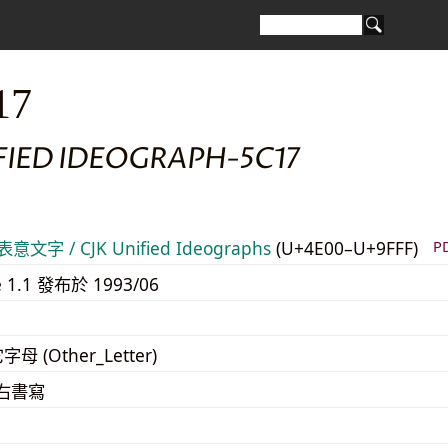
17
FIED IDEOGRAPH-5C17
意文字 / CJK Unified Ideographs
(U+4E00–U+9FFF)
P
e 1.1 發布於 1993/06
字母 (Other_Letter)
至右書寫