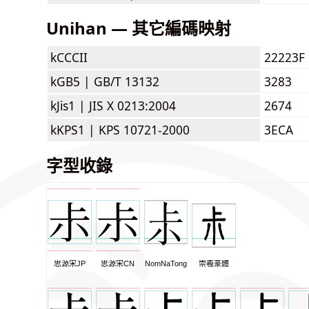
Unihan — 其它編碼映射
kCCCII
22223F
kGB5 |
GB/T 13132
3283
kJis1 |
JIS X 0213:2004
2674
kKPS1 |
KPS 10721-2000
3ECA
字型收錄
思源宋JP
思源宋CN
NomNaTong
崇羲篆體