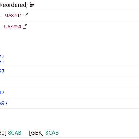
_Reordered; 無
形
UAX#11
立
UAX#50
5;
7;
97
17
%97
30]
8CAB
[GBK]
8CAB