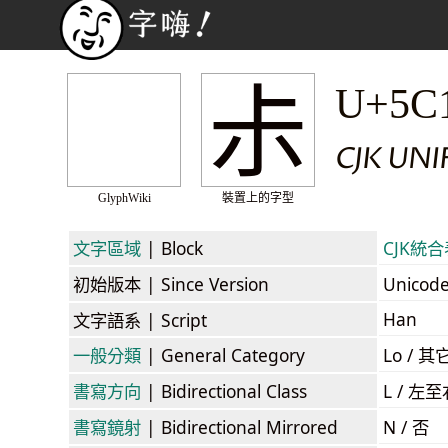
尗
U+5C
CJK UNI
GlyphWiki
裝置上的字型
文字區域
| Block
CJK統合表
初始版本
| Since Version
Unicod
Han
文字語系
| Script
一般分類
| General Category
Lo / 其它
書寫方向
| Bidirectional Class
L / 左
書寫鏡射
| Bidirectional Mirrored
N / 否