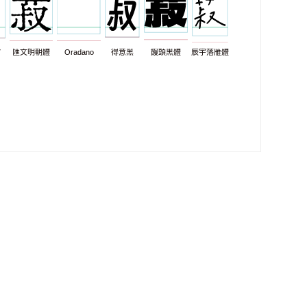
7
匯文明朝體
Oradano
得意黑
饅頭黑體
辰宇落雁體