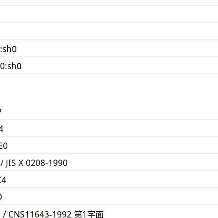
:shū
0:shū
P
4
E0
 / JIS X 0208-1990
C4
D
6 / CNS11643-1992 第1字面