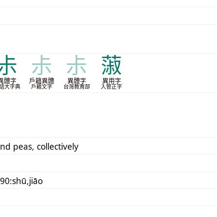
尗
尗
尗
蔋
異體字
戶籍異體
異體字
異用字
語大字典
戶籍文字
台灣教育部
入管正字
d peas, collectively
90:shū,jiāo