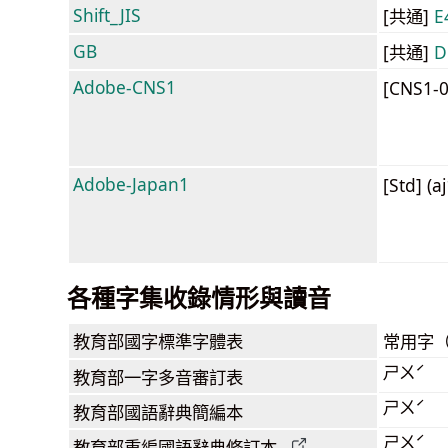
Shift_JIS
[共通]
E
GB
[共通]
D
Adobe-CNS1
[CNS1-
Adobe-Japan1
[Std] (a
各種字集收錄情形與讀音
教育部
國字標準字體表
常用字
ㄕㄨˊ
教育部
一字多音審訂表
ㄕㄨˊ
教育部
國語辭典簡編本
ㄕㄨˊ
教育部
重編國語辭典
修訂本