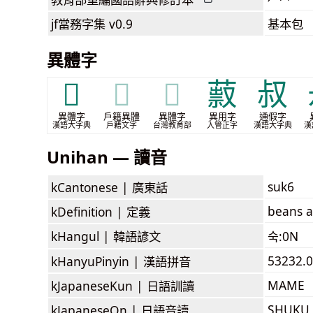
jf當務字集
v0.9
基本包
異體字
𦯂
𦯂
𦯂
䔴
叔
異體字
戶籍異體
異體字
異用字
通假字
漢語大字典
戶籍文字
台灣教育部
入管正字
漢語大字典
漢
Unihan — 讀音
suk6
kCantonese |
廣東話
beans an
kDefinition |
定義
kHangul |
韓語諺文
숙:0N
53232.0
kHanyuPinyin |
漢語拼音
MAME
kJapaneseKun |
日語訓讀
SHUKU
kJapaneseOn |
日語音讀