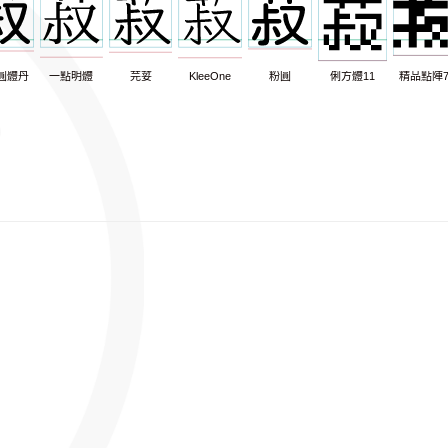
圓體丹
一點明體
芫荽
KleeOne
粉圓
俐方體11
精品點陣