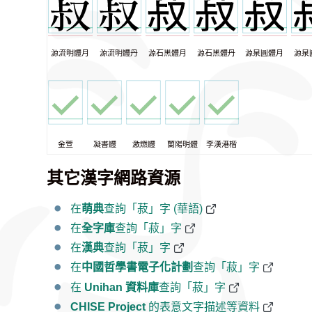
源流明體月
源流明體丹
源石黑體月
源石黑體丹
源泉圓體月
源泉
金萱
凝書體
激燃體
蘭陽明體
李漢港楷
其它漢字網路資源
在
萌典
查詢「菽」字 (華語)
在
全字庫
查詢「菽」字
在
漢典
查詢「菽」字
在
中國哲學書電子化計劃
查詢「菽」字
在
Unihan 資料庫
查詢「菽」字
CHISE Project
的表意文字描述等資料