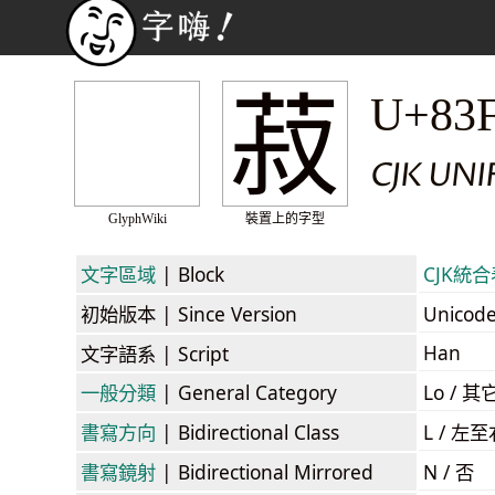
菽
U+83
CJK UN
GlyphWiki
裝置上的字型
文字區域
| Block
CJK統合表
初始版本
| Since Version
Unicod
Han
文字語系
| Script
一般分類
| General Category
Lo / 其它
書寫方向
| Bidirectional Class
L / 左
書寫鏡射
| Bidirectional Mirrored
N / 否