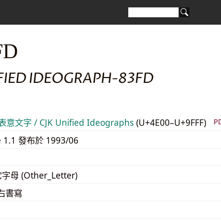
FD
IFIED IDEOGRAPH-83FD
意文字 / CJK Unified Ideographs
(U+4E00–U+9FFF)
P
e 1.1 發布於 1993/06
字母 (Other_Letter)
至右書寫