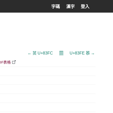
字碼
漢字
登入
𝄜
← 菼 U+83FC
U+83FE 菾 →
DF表格