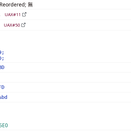
_Reordered; 無
形
UAX#11
立
UAX#50
9;
D;
BD
FD
%bd
5E0