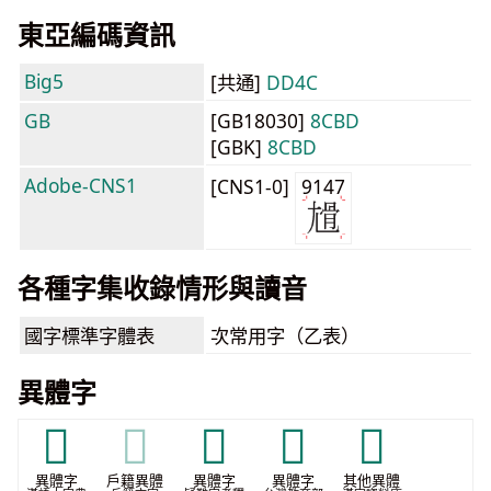
東亞編碼資訊
Big5
[共通]
DD4C
GB
[GB18030]
8CBD
[GBK]
8CBD
Adobe-CNS1
[CNS1-0]
9147
各種字集收錄情形與讀音
國字標準字體表
次常用字（乙表）
異體字
𡯜
𡯜
𡰅
𡰊
𩨔
異體字
戶籍異體
異體字
異體字
其他異體