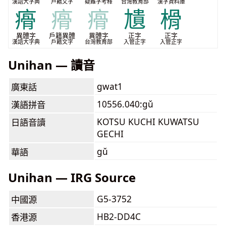
漢語大字典
戶籍文字
疑難字考釋
台灣教育部
漢字資料庫
㾶
㾶
㾶
尵
榾
異體字
戶籍異體
異體字
正字
正字
漢語大字典
戶籍文字
台灣教育部
入管正字
入管正字
Unihan — 讀音
gwat1
廣東話
10556.040:gǔ
漢語拼音
KOTSU KUCHI KUWATSU
日語音讀
GECHI
gǔ
華語
Unihan — IRG Source
G5-3752
中國源
HB2-DD4C
香港源