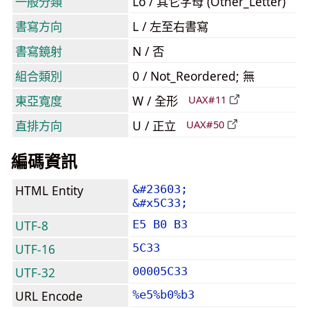
一般分類
Lo / 其它字母 (Other_Letter)
書寫方向
L / 左至右書寫
書寫鏡射
N / 否
組合類別
0 / Not_Reordered; 無
東亞寬度
W / 全形
UAX#11
直排方向
U / 正立
UAX#50
編碼資訊
HTML Entity
&#23603;
&#x5C33;
UTF-8
E5 B0 B3
UTF-16
5C33
UTF-32
00005C33
URL Encode
%e5%b0%b3