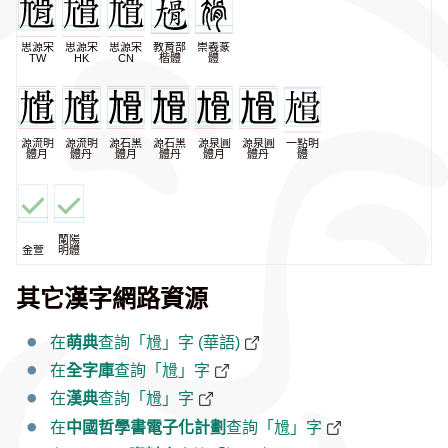
思源宋
思源宋
思源宋
教育部
崇羲篆
TW
HK
CN
楷體
體
源流明
源流明
源石黑
源石黑
源泉圓
源泉圓
一點明
體月
體丹
體月
體丹
體月
體丹
體
蘭陽
金萱
明體
其它漢字網路資源
在
萌典
查詢「尳」字 (華語)
在
全字庫
查詢「尳」字
在
漢典
查詢「尳」字
在
中國哲學書電子化計劃
查詢「尳」字