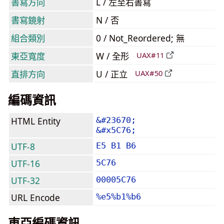
書寫方向
L / 左至右書寫
書寫鏡射
N / 否
組合類別
0 / Not_Reordered; 無
東亞寬度
W / 全形
UAX#11
直排方向
U / 正立
UAX#50
編碼資訊
HTML Entity
&#23670;
&#x5C76;
UTF-8
E5 B1 B6
UTF-16
5C76
UTF-32
00005C76
URL Encode
%e5%b1%b6
東亞編碼資訊