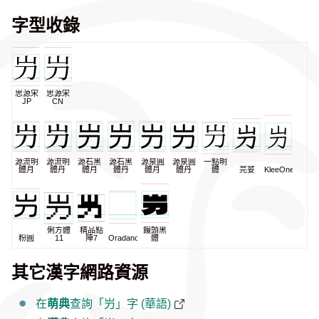
字型收錄
思源宋
思源宋
JP
CN
源流明
源流明
源石黑
源石黑
源泉圓
源泉圓
一點明
體月
體丹
體月
體丹
體月
體丹
體
芫荽
KleeOne
俐方體
精品點
饅頭黑
粉圓
11
陣7
Oradano
體
其它漢字網路資源
在
萌典
查詢「屶」字 (華語)