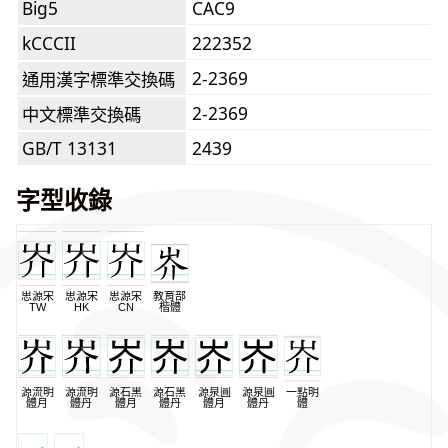
Big5
CAC9
kCCCII
222352
2-2369
通用漢字標準交換碼
2-2369
中文標準交換碼
GB/T 13131
2439
字型收錄
思源宋
思源宋
思源宋
教育部
TW
HK
CN
楷體
源流明
源流明
源石黑
源石黑
源泉圓
源泉圓
一點明
體月
體丹
體月
體丹
體月
體丹
體