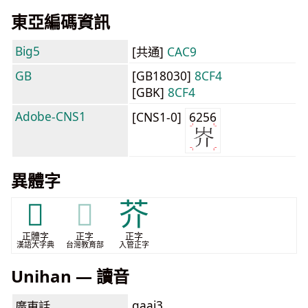
東亞編碼資訊
Big5
[共通]
CAC9
GB
[GB18030]
8CF4
[GBK]
8CF4
Adobe-CNS1
[CNS1-0]
6256
異體字
𡵚
𡵚
芥
正體字
正字
正字
漢語大字典
台灣教育部
入管正字
Unihan — 讀音
gaai3
廣東話