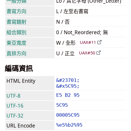
一般分類
Lo / 其它字母 (Other_Letter)
書寫方向
L / 左至右書寫
書寫鏡射
N / 否
組合類別
0 / Not_Reordered; 無
東亞寬度
W / 全形
UAX#11
直排方向
U / 正立
UAX#50
編碼資訊
HTML Entity
&#23701;
&#x5C95;
UTF-8
E5 B2 95
UTF-16
5C95
UTF-32
00005C95
URL Encode
%e5%b2%95