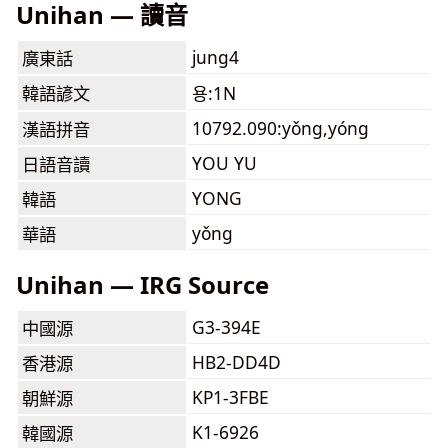
Unihan — 讀音
jung4
廣東話
韓語諺文
용:1N
10792.090:yǒng,yóng
漢語拼音
YOU YU
日語音讀
YONG
韓語
yǒng
華語
Unihan — IRG Source
G3-394E
中國源
HB2-DD4D
香港源
KP1-3FBE
朝鮮源
K1-6926
韓國源