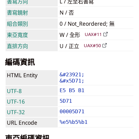
書寫方向
L / 左至右書寫
書寫鏡射
N / 否
組合類別
0 / Not_Reordered; 無
東亞寬度
W / 全形
UAX#11
直排方向
U / 正立
UAX#50
編碼資訊
HTML Entity
&#23921;
&#x5D71;
UTF-8
E5 B5 B1
UTF-16
5D71
UTF-32
00005D71
URL Encode
%e5%b5%b1
東亞編碼資訊