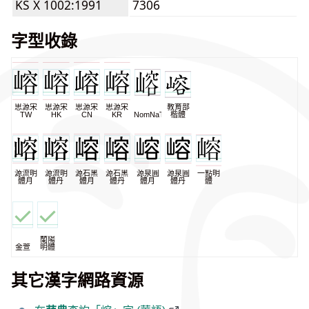
KS X 1002:1991
7306
字型收錄
思源宋
思源宋
思源宋
思源宋
教育部
TW
HK
CN
KR
NomNaTong
楷體
源流明
源流明
源石黑
源石黑
源泉圓
源泉圓
一點明
體月
體丹
體月
體丹
體月
體丹
體
蘭陽
金萱
明體
其它漢字網路資源