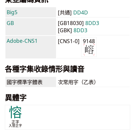
Big5
[共通]
DD4D
GB
[GB18030]
8DD3
[GBK]
8DD3
Adobe-CNS1
[CNS1-0]
9148
各種字集收錄情形與讀音
國字標準字體表
次常用字（乙表）
異體字
愹
正字
入管正字