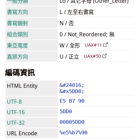
一般分類
Lo / 其它字母 (Other_Letter)
書寫方向
L / 左至右書寫
書寫鏡射
N / 否
組合類別
0 / Not_Reordered; 無
東亞寬度
W / 全形
UAX#11
直排方向
U / 正立
UAX#50
編碼資訊
HTML Entity
&#24016;
&#x5DD0;
UTF-8
E5 B7 90
UTF-16
5DD0
UTF-32
00005DD0
URL Encode
%e5%b7%90