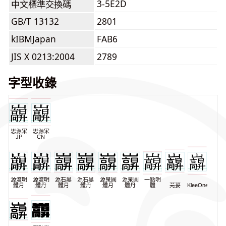
3-5E2D
中文標準交換碼
GB/T 13132
2801
kIBMJapan
FAB6
JIS X 0213:2004
2789
字型收錄
思源宋
思源宋
JP
CN
源流明
源流明
源石黑
源石黑
源泉圓
源泉圓
一點明
體月
體丹
體月
體丹
體月
體丹
體
芫荽
KleeOne