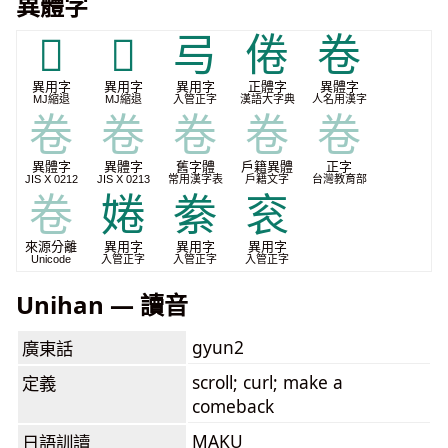
異體字
𭅑
𭑊
㢧
倦
卷
異用字
異用字
異用字
正體字
異體字
MJ縮退
MJ縮退
入管正字
漢語大字典
人名用漢字
卷
卷
卷
卷
卷
異體字
異體字
舊字體
戶籍異體
正字
JIS X 0212
JIS X 0213
常用漢字表
戶籍文字
台灣教育部
卷
婘
絭
衮
來源分離
異用字
異用字
異用字
Unicode
入管正字
入管正字
入管正字
Unihan — 讀音
gyun2
廣東話
scroll; curl; make a
定義
comeback
MAKU
日語訓讀