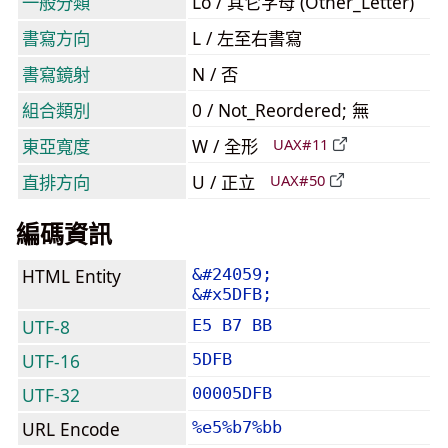
一般分類
Lo / 其它字母 (Other_Letter)
書寫方向
L / 左至右書寫
書寫鏡射
N / 否
組合類別
0 / Not_Reordered; 無
東亞寬度
W / 全形
UAX#11
直排方向
U / 正立
UAX#50
編碼資訊
HTML Entity
&#24059;
&#x5DFB;
UTF-8
E5 B7 BB
UTF-16
5DFB
UTF-32
00005DFB
URL Encode
%e5%b7%bb