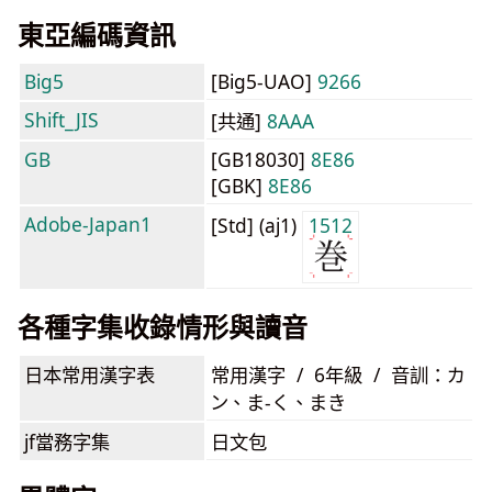
東亞編碼資訊
Big5
[Big5-UAO]
9266
Shift_JIS
[共通]
8AAA
GB
[GB18030]
8E86
[GBK]
8E86
Adobe-Japan1
[Std] (aj1)
1512
各種字集收錄情形與讀音
日本常用漢字表
常用漢字 / 6年級 / 音訓：カ
ン、ま-く、まき
jf當務字集
日文包