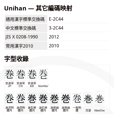
Unihan — 其它編碼映射
E-2C44
通用漢字標準交換碼
3-2C44
中文標準交換碼
JIS X 0208-1990
2012
2010
常用漢字2010
字型收錄
思源宋
思源宋
思源宋
JP
CN
KR
NomNaTong
源流明
源流明
源石黑
源石黑
源泉圓
源泉圓
一點明
體月
體丹
體月
體丹
體月
體丹
體
芫荽
KleeOne