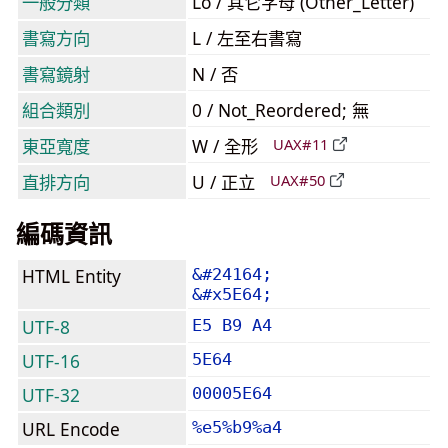
一般分類
Lo / 其它字母 (Other_Letter)
書寫方向
L / 左至右書寫
書寫鏡射
N / 否
組合類別
0 / Not_Reordered; 無
東亞寬度
W / 全形
UAX#11
直排方向
U / 正立
UAX#50
編碼資訊
HTML Entity
&#24164;
&#x5E64;
UTF-8
E5 B9 A4
UTF-16
5E64
UTF-32
00005E64
URL Encode
%e5%b9%a4