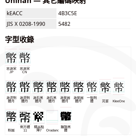
Unihan — 其它編碼映射
kEACC
4B3C5E
JIS X 0208-1990
5482
字型收錄
思源宋
思源宋
JP
CN
源流明
源流明
源石黑
源石黑
源泉圓
源泉圓
一點明
體月
體丹
體月
體丹
體月
體丹
體
芫荽
KleeOne
俐方體
精品點
饅頭黑
粉圓
11
陣7
Oradano
體