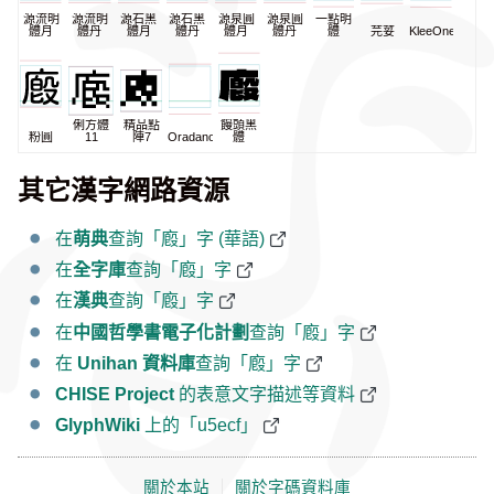
源流明
源流明
源石黑
源石黑
源泉圓
源泉圓
一點明
體月
體丹
體月
體丹
體月
體丹
體
芫荽
KleeOne
俐方體
精品點
饅頭黑
粉圓
11
陣7
Oradano
體
其它漢字網路資源
在
萌典
查詢「廏」字 (華語)
在
全字庫
查詢「廏」字
在
漢典
查詢「廏」字
在
中國哲學書電子化計劃
查詢「廏」字
在
Unihan 資料庫
查詢「廏」字
CHISE Project
的表意文字描述等資料
GlyphWiki
上的「u5ecf」
關於本站
｜
關於字碼資料庫