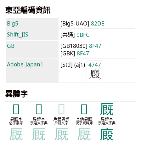
東亞編碼資訊
Big5
[Big5-UAO]
82DE
Shift_JIS
[共通]
9BFC
GB
[GB18030]
8F47
[GBK]
8F47
Adobe-Japan1
[Std] (aj1)
4747
異體字
𠙔
𠤙
𠤙
𢋁
厩
異體字
異體字
戶籍異體
其他異體
異體字
俗字叢考
漢語大字典
戶籍文字
漢字資料庫
漢語大字典
厩
厩
厩
厩
廄