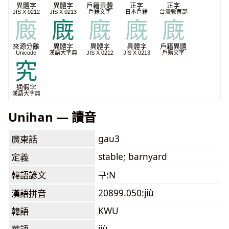
異體字
異體字
戶籍異體
正字
正字
JIS X 0212
JIS X 0213
戶籍文字
日本戶籍
台灣教育部
廄
廐
廐
廐
廐
來源分離
異體字
異體字
異體字
戶籍異體
Unicode
漢語大字典
JIS X 0212
JIS X 0213
戶籍文字
究
通假字
漢語大字典
Unihan — 讀音
gau3
廣東話
stable; barnyard
定義
韓語諺文
구:N
20899.050:jiù
漢語拼音
KWU
韓語
jiù