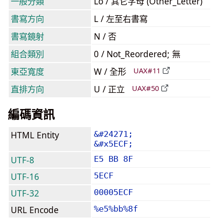
一般分類
Lo / 其它字母 (Other_Letter)
書寫方向
L / 左至右書寫
書寫鏡射
N / 否
組合類別
0 / Not_Reordered; 無
東亞寬度
W / 全形
UAX#11
直排方向
U / 正立
UAX#50
編碼資訊
HTML Entity
&#24271;
&#x5ECF;
UTF-8
E5 BB 8F
UTF-16
5ECF
UTF-32
00005ECF
URL Encode
%e5%bb%8f