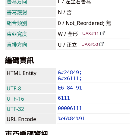
書寫方向
L / 左至右書寫
書寫鏡射
N / 否
組合類別
0 / Not_Reordered; 無
東亞寬度
W / 全形
UAX#11
直排方向
U / 正立
UAX#50
編碼資訊
HTML Entity
&#24849;
&#x6111;
UTF-8
E6 84 91
UTF-16
6111
UTF-32
00006111
URL Encode
%e6%84%91
東亞編碼資訊