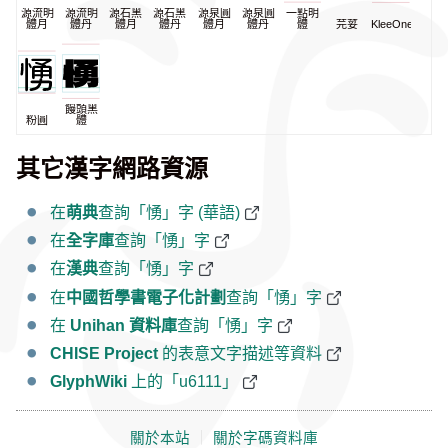
源流明
源流明
源石黑
源石黑
源泉圓
源泉圓
一點明
體月
體丹
體月
體丹
體月
體丹
體
芫荽
KleeOne
饅頭黑
粉圓
體
其它漢字網路資源
在
萌典
查詢「愑」字 (華語)
在
全字庫
查詢「愑」字
在
漢典
查詢「愑」字
在
中國哲學書電子化計劃
查詢「愑」字
在
Unihan 資料庫
查詢「愑」字
CHISE Project
的表意文字描述等資料
GlyphWiki
上的「u6111」
關於本站
｜
關於字碼資料庫