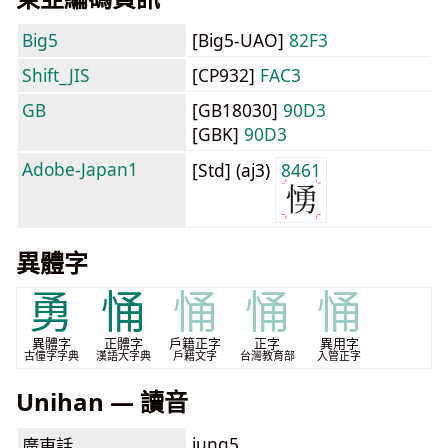
Big5
[Big5-UAO]
82F3
Shift_JIS
[CP932]
FAC3
GB
[GB18030]
90D3
[GBK]
90D3
Adobe-Japan1
[Std] (aj3)
8461
異體字
勇
悀
悀
悀
悀
異體字
正體字
戶籍正字
正字
異用字
古僮字字典
漢語大字典
戶籍文字
台灣教育部
入管正字
Unihan — 讀音
jung5
廣東話