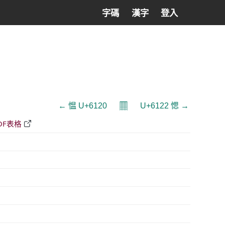
字碼
漢字
登入
𝄜
← 愠 U+6120
U+6122 愢 →
DF表格