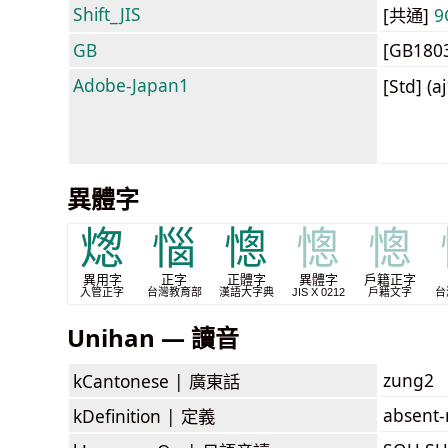
Shift_JIS
[共通]
9
GB
[GB180
Adobe-Japan1
[Std] (a
異體字
㷓
惱
憁
憁
憁
異用字
正字
正體字
異體字
戶籍正字
入管正字
台灣教育部
漢語大字典
JIS X 0212
戶籍文字
台
Unihan — 讀音
zung2
kCantonese |
廣東話
absent-
kDefinition |
定義