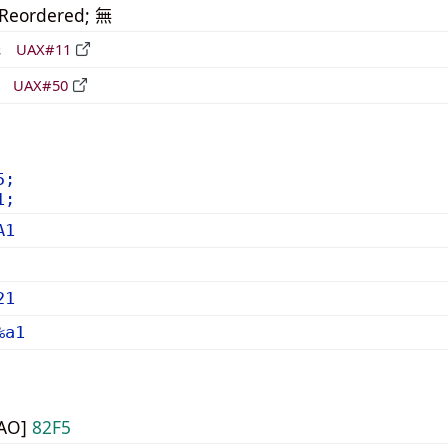
_Reordered; 無
形
UAX#11
立
UAX#50
5;
1;
A1
21
%a1
UAO]
82F5