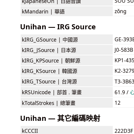
SOU SU
kJapaneseOn |
日語音讀
zǒng
kMandarin |
華語
Unihan — IRG Source
GE-393
kIRG_GSource |
中國源
J0-583B
kIRG_JSource |
日本源
KP1-43
kIRG_KPSource |
朝鮮源
K2-327
kIRG_KSource |
韓國源
kIRG_TSource |
台灣源
T3-3B6
kRSUnicode |
部首 . 筆畫
61.9 /
12
kTotalStrokes |
總筆畫
Unihan — 其它編碼映射
kCCCII
222D3F