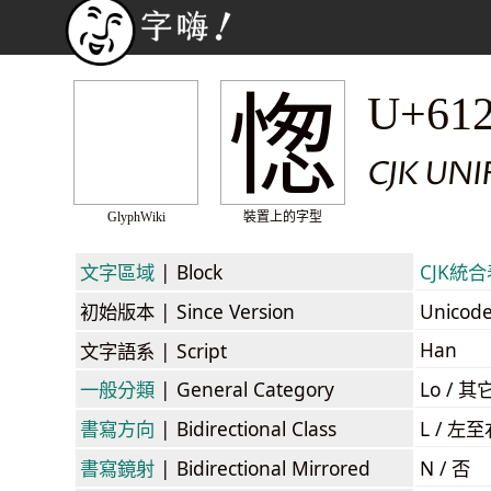
愡
U+61
CJK UNI
GlyphWiki
裝置上的字型
文字區域
| Block
CJK統合表
初始版本
| Since Version
Unicod
Han
文字語系
| Script
一般分類
| General Category
Lo / 其它
書寫方向
| Bidirectional Class
L / 左
書寫鏡射
| Bidirectional Mirrored
N / 否