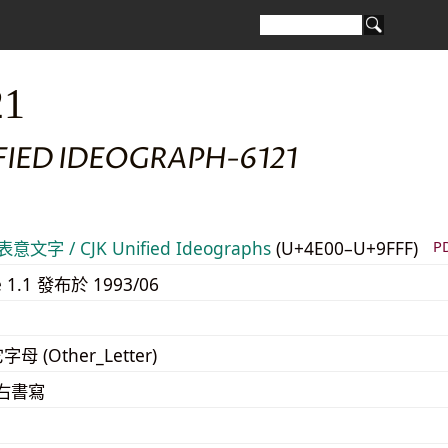
21
FIED IDEOGRAPH-6121
意文字 / CJK Unified Ideographs
(U+4E00–U+9FFF)
P
e 1.1 發布於 1993/06
字母 (Other_Letter)
至右書寫