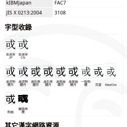
kIBMJapan
FAC7
JIS X 0213:2004
3108
字型收錄
思源宋
思源宋
JP
CN
源流明
源流明
源石黑
源石黑
源泉圓
源泉圓
一點明
體月
體丹
體月
體丹
體月
體丹
體
芫荽
KleeOne
饅頭黑
粉圓
體
其它漢字網路資源