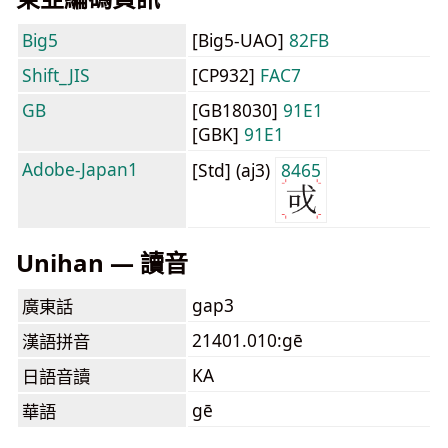
Big5
[Big5-UAO]
82FB
Shift_JIS
[CP932]
FAC7
GB
[GB18030]
91E1
[GBK]
91E1
Adobe-Japan1
[Std] (aj3)
8465
Unihan — 讀音
gap3
廣東話
21401.010:gē
漢語拼音
KA
日語音讀
gē
華語