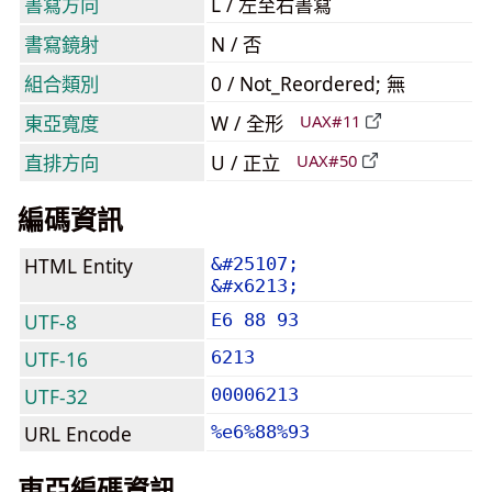
書寫方向
L / 左至右書寫
書寫鏡射
N / 否
組合類別
0 / Not_Reordered; 無
東亞寬度
W / 全形
UAX#11
直排方向
U / 正立
UAX#50
編碼資訊
HTML Entity
&#25107;
&#x6213;
UTF-8
E6 88 93
UTF-16
6213
UTF-32
00006213
URL Encode
%e6%88%93
東亞編碼資訊