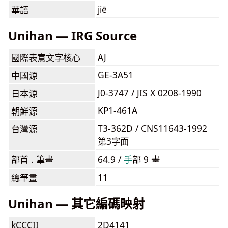
jiē
華語
Unihan — IRG Source
AJ
國際表意文字核心
GE-3A51
中國源
J0-3747 / JIS X 0208-1990
日本源
KP1-461A
朝鮮源
T3-362D / CNS11643-1992
台灣源
第3字面
部首 . 筆畫
64.9 /
⼿
部 9 畫
11
總筆畫
Unihan — 其它編碼映射
kCCCII
2D4141