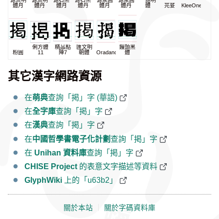
源流明
源流明
源石黑
源石黑
源泉圓
源泉圓
一點明
體月
體丹
體月
體丹
體月
體丹
體
芫荽
KleeOne
俐方體
精品點
匯文明
饅頭黑
粉圓
11
陣7
朝體
Oradano
體
其它漢字網路資源
在
萌典
查詢「掲」字 (華語)
在
全字庫
查詢「掲」字
在
漢典
查詢「掲」字
在
中國哲學書電子化計劃
查詢「掲」字
在
Unihan 資料庫
查詢「掲」字
CHISE Project
的表意文字描述等資料
GlyphWiki
上的「u63b2」
關於本站
｜
關於字碼資料庫