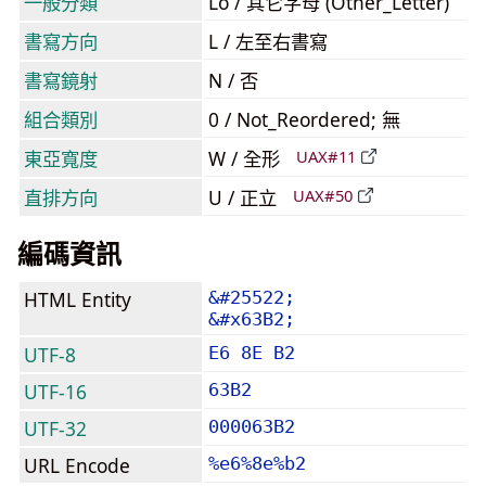
一般分類
Lo / 其它字母 (Other_Letter)
書寫方向
L / 左至右書寫
書寫鏡射
N / 否
組合類別
0 / Not_Reordered; 無
東亞寬度
W / 全形
UAX#11
直排方向
U / 正立
UAX#50
編碼資訊
HTML Entity
&#25522;
&#x63B2;
UTF-8
E6 8E B2
UTF-16
63B2
UTF-32
000063B2
URL Encode
%e6%8e%b2