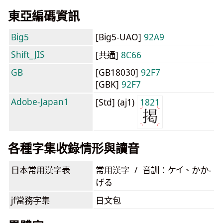
東亞編碼資訊
Big5
[Big5-UAO]
92A9
Shift_JIS
[共通]
8C66
GB
[GB18030]
92F7
[GBK]
92F7
Adobe-Japan1
[Std] (aj1)
1821
各種字集收錄情形與讀音
日本常用漢字表
常用漢字 / 音訓：ケイ、かか-
げる
jf當務字集
日文包