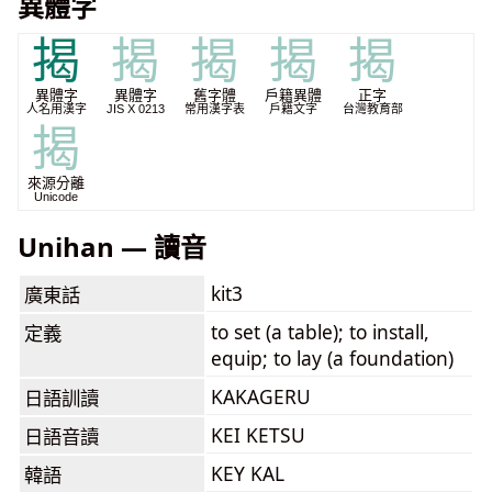
異體字
揭
揭
揭
揭
揭
異體字
異體字
舊字體
戶籍異體
正字
人名用漢字
JIS X 0213
常用漢字表
戶籍文字
台灣教育部
揭
來源分離
Unicode
Unihan — 讀音
kit3
廣東話
to set (a table); to install,
定義
equip; to lay (a foundation)
KAKAGERU
日語訓讀
KEI KETSU
日語音讀
KEY KAL
韓語