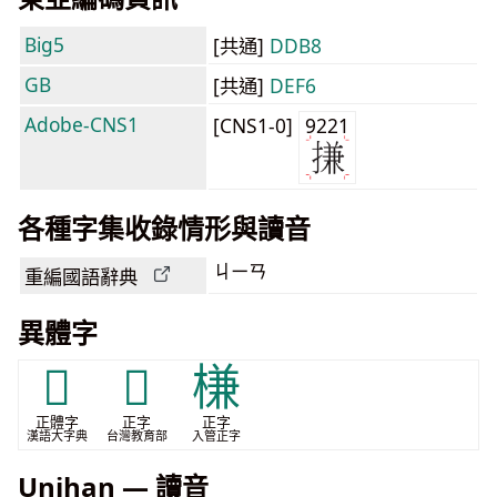
Big5
[共通]
DDB8
GB
[共通]
DEF6
Adobe-CNS1
[CNS1-0]
9221
各種字集收錄情形與讀音
ㄐㄧㄢ
重編國語辭典
異體字
𣀃
𣀊
槏
正體字
正字
正字
漢語大字典
台灣教育部
入管正字
Unihan — 讀音