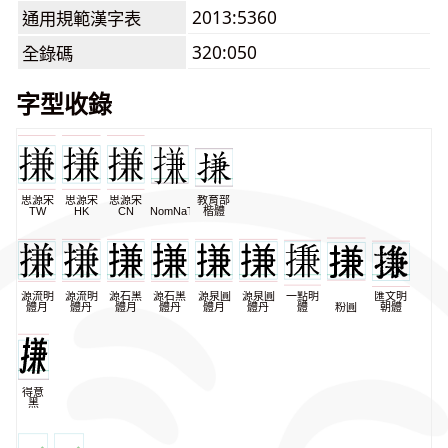
2013:5360
通用規範漢字表
320:050
全錄碼
字型收錄
思源宋
思源宋
思源宋
教育部
TW
HK
CN
NomNaTong
楷體
源流明
源流明
源石黑
源石黑
源泉圓
源泉圓
一點明
匯文明
體月
體丹
體月
體丹
體月
體丹
體
粉圓
朝體
得意
黑