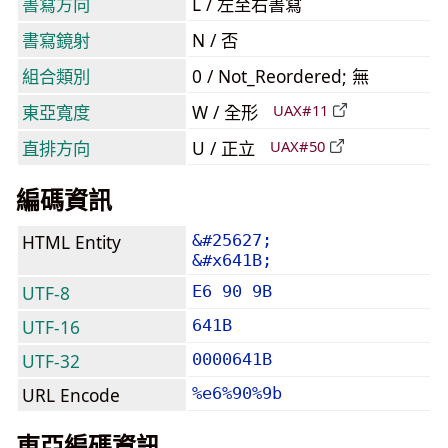
書寫方向
L / 左至右書寫
書寫鏡射
N / 否
組合類別
0 / Not_Reordered; 無
東亞寬度
W / 全形
UAX#11
直排方向
U / 正立
UAX#50
編碼資訊
HTML Entity
&#25627;
&#x641B;
UTF-8
E6 90 9B
UTF-16
641B
UTF-32
0000641B
URL Encode
%e6%90%9b
東亞編碼資訊