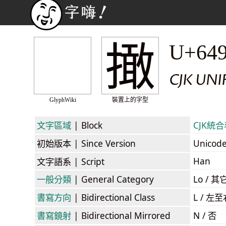
撖
U+64
CJK UN
GlyphWiki
裝置上的字型
文字區域
| Block
CJK統合表
初始版本
| Since Version
Unicod
Han
文字語系
| Script
一般分類
| General Category
Lo / 其它
書寫方向
| Bidirectional Class
L / 左
書寫鏡射
| Bidirectional Mirrored
N / 否