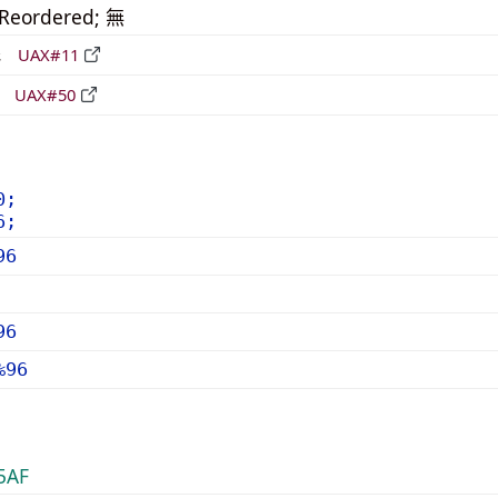
_Reordered; 無
形
UAX#11
立
UAX#50
0;
6;
96
96
%96
5AF