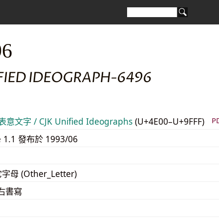
96
IFIED IDEOGRAPH-6496
意文字 / CJK Unified Ideographs
(U+4E00–U+9FFF)
P
e 1.1 發布於 1993/06
字母 (Other_Letter)
至右書寫