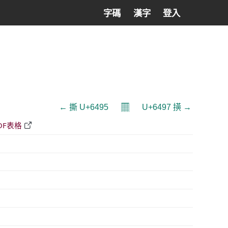
字碼
漢字
登入
𝄜
← 撕 U+6495
U+6497 撗 →
DF表格