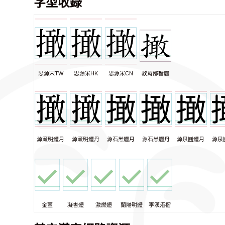
字型收錄
思源宋TW
思源宋HK
思源宋CN
教育部楷體
源流明體月
源流明體丹
源石黑體月
源石黑體丹
源泉圓體月
源泉
金萱
凝書體
激燃體
蘭陽明體
李漢港楷