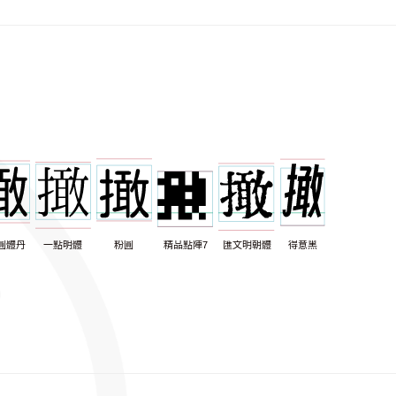
圓體丹
一點明體
粉圓
精品點陣7
匯文明朝體
得意黑