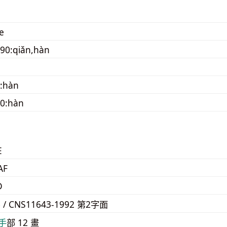
e
90:qiǎn,hàn
:hàn
20:hàn
E
AF
D
6 / CNS11643-1992 第2字面
⼿
部 12 畫