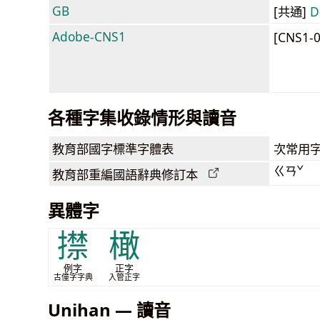
GB
[共通]
D
Adobe-CNS1
[CNS1-
各種字集收錄情形與讀音
教育部
國字標準字體表
次常用
ㄍㄢˇ
教育部
重編國語辭典
修訂本
異體字
㩒
橄
例字
正字
古僮字字典
入管正字
Unihan — 讀音