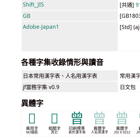
Shift_JIS
[共通]
9
GB
[GB180
Adobe-Japan1
[Std] (a
各種字集收錄情形與讀音
日本常用漢字表
、人名用漢字表
常用漢字
jf當務字集
v0.9
日文包
異體字
𭦌
𮏥
曾
曾
曾
異用字
相關字
印刷標準
異體字
異體字
MJ縮退
其它
表外漢字表
人名用漢字
JIS X 0212
JI