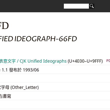
FD
IFIED IDEOGRAPH-66FD
意文字 / CJK Unified Ideographs
(U+4E00–U+9FFF)
P
e 1.1 發布於 1993/06
字母 (Other_Letter)
至右書寫