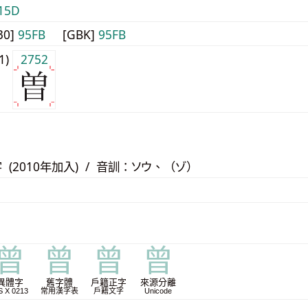
15D
30]
95FB
[GBK]
95FB
j1)
2752
 (2010年加入) / 音訓：ソウ、（ゾ）
曾
曾
曾
曾
異體字
舊字體
戶籍正字
來源分離
S X 0213
常用漢字表
戶籍文字
Unicode