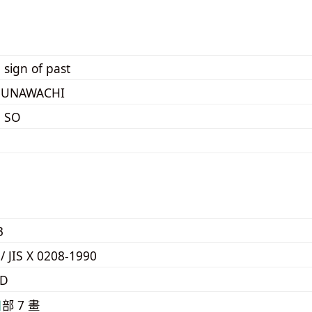
 sign of past
SUNAWACHI
 SO
3
 / JIS X 0208-1990
FD
⽇
部 7 畫