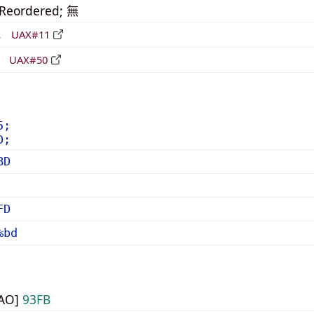
_Reordered; 無
形
UAX#11
立
UAX#50
5;
D;
BD
FD
%bd
UAO]
93FB