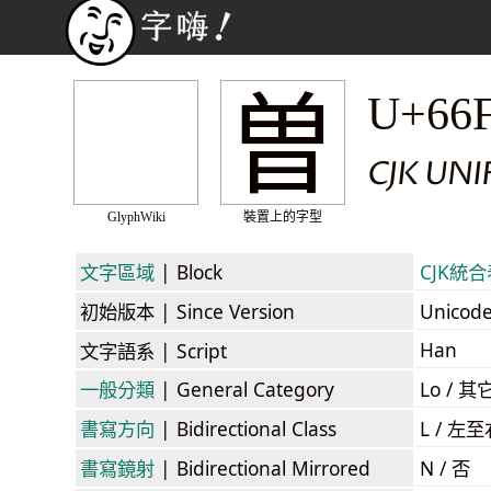
曽
U+66
CJK UN
GlyphWiki
裝置上的字型
文字區域
| Block
CJK統合表
初始版本
| Since Version
Unicod
Han
文字語系
| Script
一般分類
| General Category
Lo / 其它
書寫方向
| Bidirectional Class
L / 左
書寫鏡射
| Bidirectional Mirrored
N / 否