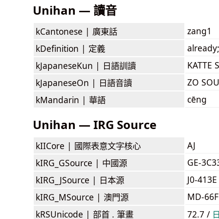
Unihan — 讀音
zang1
kCantonese |
廣東話
already;
kDefinition |
定義
KATTE 
kJapaneseKun |
日語訓讀
ZO SOU
kJapaneseOn |
日語音讀
cēng
kMandarin |
華語
Unihan — IRG Source
AJ
kIICore |
國際表意文字核心
GE-3C3
kIRG_GSource |
中國源
J0-413E
kIRG_JSource |
日本源
MD-66
kIRG_MSource |
澳門源
kRSUnicode |
部首 . 筆畫
72.7 /