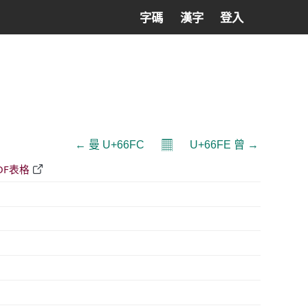
字碼
漢字
登入
𝄜
← 曼 U+66FC
U+66FE 曾 →
DF表格