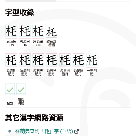
字型收錄
思源宋
思源宋
思源宋
教育部
TW
HK
CN
楷體
源流明
源流明
源石黑
源石黑
源泉圓
源泉圓
一點明
體月
體丹
體月
體丹
體月
體丹
體
蘭陽
金萱
明體
其它漢字網路資源
在
萌典
查詢「枆」字 (華語)