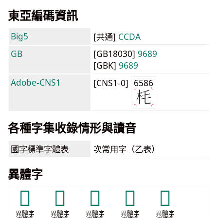
東亞編碼資訊
Big5
[共通]
CCDA
GB
[GB18030]
9689
[GBK]
9689
Adobe-CNS1
[CNS1-0]
6586
各種字集收錄情形與讀音
國字標準字體表
次常用字（乙表）
異體字
𣮡
𣰨
𭯓
𭯔
𭯞
異體字
異體字
異體字
異體字
異體字