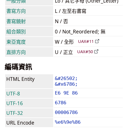
一般分類
Lo / 其它字母 (Other_Letter)
書寫方向
L / 左至右書寫
書寫鏡射
N / 否
組合類別
0 / Not_Reordered; 無
東亞寬度
W / 全形
UAX#11
直排方向
U / 正立
UAX#50
編碼資訊
HTML Entity
&#26502;
&#x6786;
UTF-8
E6 9E 86
UTF-16
6786
UTF-32
00006786
URL Encode
%e6%9e%86