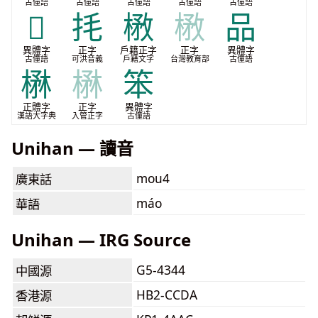
古僮語
古僮語
古僮語
古僮語
古僮語
𰚍
㧌
㮘
㮘
品
異體字
正字
戶籍正字
正字
異體字
古僮語
可洪音義
戶籍文字
台灣教育部
古僮語
楙
楙
笨
正體字
正字
異體字
漢語大字典
入管正字
古僮語
Unihan — 讀音
mou4
廣東話
máo
華語
Unihan — IRG Source
G5-4344
中國源
HB2-CCDA
香港源