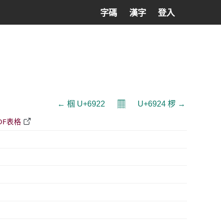
字碼
漢字
登入
𝄜
← 椢 U+6922
U+6924 椤 →
DF表格