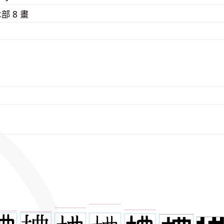
⽊
部 8 畫