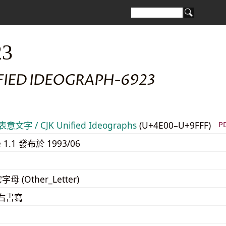
23
IFIED IDEOGRAPH-6923
意文字 / CJK Unified Ideographs
(U+4E00–U+9FFF)
P
e 1.1 發布於 1993/06
字母 (Other_Letter)
至右書寫