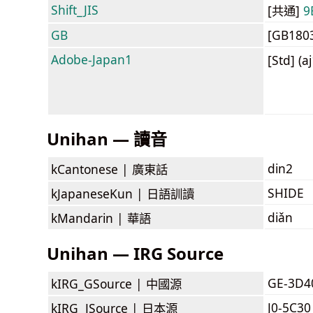
Shift_JIS
[共通]
9
GB
[GB180
Adobe-Japan1
[Std] (a
Unihan — 讀音
din2
kCantonese |
廣東話
SHIDE
kJapaneseKun |
日語訓讀
diǎn
kMandarin |
華語
Unihan — IRG Source
GE-3D4
kIRG_GSource |
中國源
J0-5C30
kIRG_JSource |
日本源