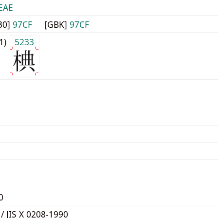
EAE
30]
97CF
[GBK]
97CF
j1)
5233
0
 / JIS X 0208-1990