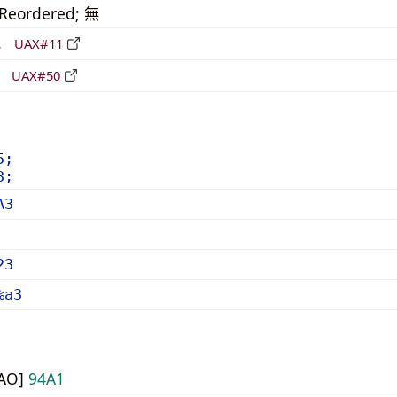
_Reordered; 無
形
UAX#11
立
UAX#50
5;
3;
A3
23
%a3
UAO]
94A1