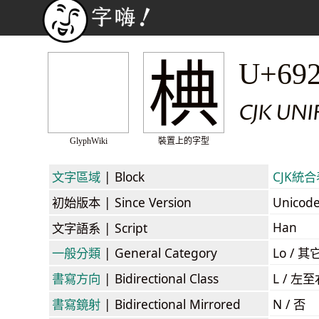
椣
U+69
CJK UN
GlyphWiki
裝置上的字型
文字區域
| Block
CJK統合表
初始版本
| Since Version
Unicod
Han
文字語系
| Script
一般分類
| General Category
Lo / 其它
書寫方向
| Bidirectional Class
L / 左
書寫鏡射
| Bidirectional Mirrored
N / 否