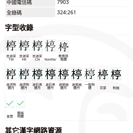
7903
中國電信碼
324:261
全錄碼
字型收錄
思源宋
思源宋
思源宋
教育部
TW
HK
CN
NomNaTong
楷體
源流明
源流明
源石黑
源石黑
源泉圓
源泉圓
一點明
體月
體丹
體月
體丹
體月
體丹
體
芫荽
粉圓
蘭陽
金萱
明體
其它漢字網路資源