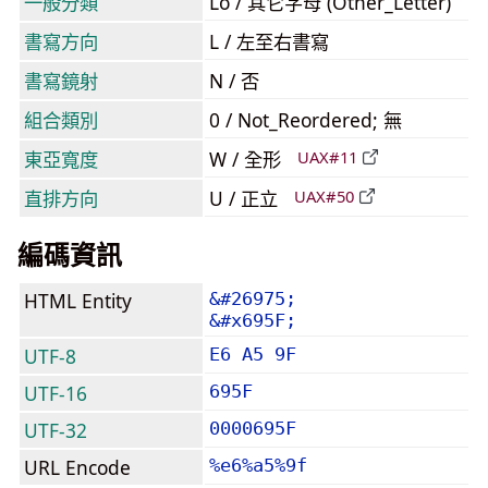
一般分類
Lo / 其它字母 (Other_Letter)
書寫方向
L / 左至右書寫
書寫鏡射
N / 否
組合類別
0 / Not_Reordered; 無
東亞寬度
W / 全形
UAX#11
直排方向
U / 正立
UAX#50
編碼資訊
HTML Entity
&#26975;
&#x695F;
UTF-8
E6 A5 9F
UTF-16
695F
UTF-32
0000695F
URL Encode
%e6%a5%9f