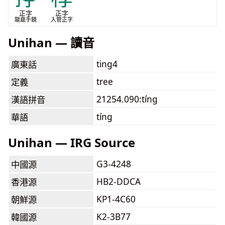
正字
正字
龍龕手鏡
入管正字
Unihan — 讀音
ting4
廣東話
tree
定義
21254.090:tíng
漢語拼音
tíng
華語
Unihan — IRG Source
G3-4248
中國源
HB2-DDCA
香港源
KP1-4C60
朝鮮源
K2-3B77
韓國源