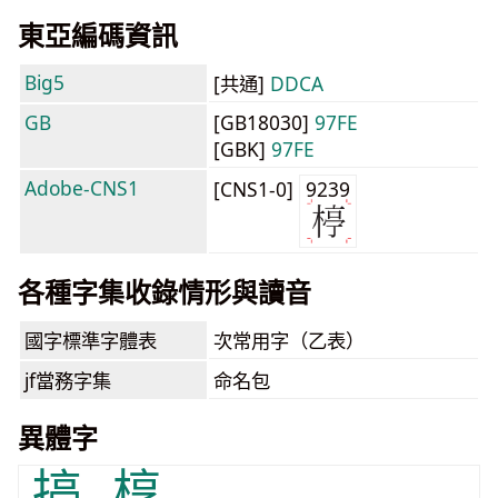
東亞編碼資訊
Big5
[共通]
DDCA
GB
[GB18030]
97FE
[GBK]
97FE
Adobe-CNS1
[CNS1-0]
9239
各種字集收錄情形與讀音
國字標準字體表
次常用字（乙表）
jf當務字集
命名包
異體字
揨
椁