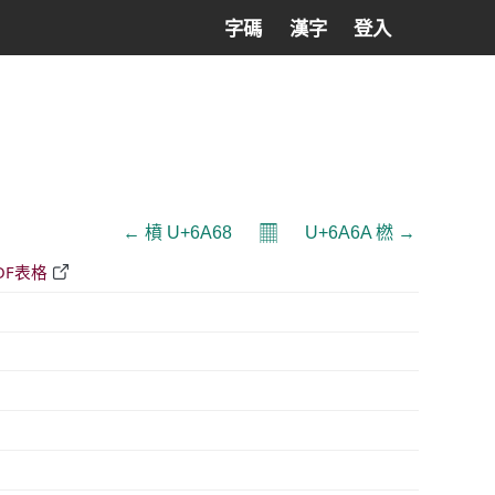
字碼
漢字
登入
𝄜
← 橨 U+6A68
U+6A6A 橪 →
DF表格