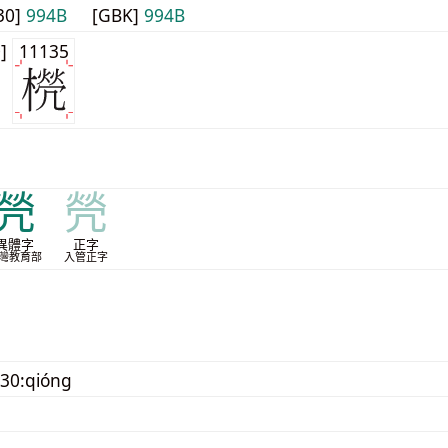
30]
994B
[GBK]
994B
0]
11135
焭
焭
異體字
正字
灣教育部
入管正字
30:qióng