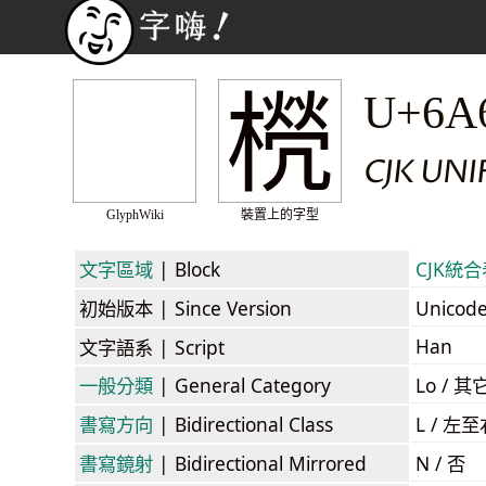
橩
U+6A
CJK UN
GlyphWiki
裝置上的字型
文字區域
| Block
CJK統合表
初始版本
| Since Version
Unicod
Han
文字語系
| Script
一般分類
| General Category
Lo / 其它
書寫方向
| Bidirectional Class
L / 左
書寫鏡射
| Bidirectional Mirrored
N / 否