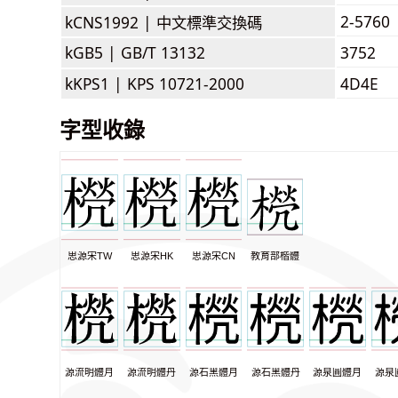
2-5760
kCNS1992 |
中文標準交換碼
kGB5 |
GB/T 13132
3752
kKPS1 |
KPS 10721-2000
4D4E
字型收錄
思源宋TW
思源宋HK
思源宋CN
教育部楷體
源流明體月
源流明體丹
源石黑體月
源石黑體丹
源泉圓體月
源泉