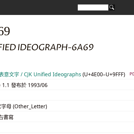
69
IFIED IDEOGRAPH-6A69
意文字 / CJK Unified Ideographs
(U+4E00–U+9FFF)
P
e 1.1 發布於 1993/06
字母 (Other_Letter)
至右書寫