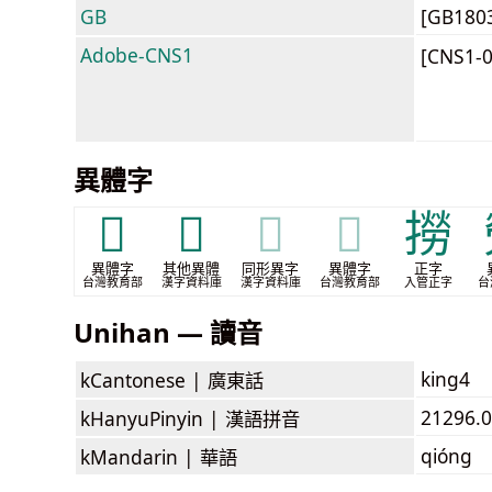
GB
[GB180
Adobe-CNS1
[CNS1-
異體字
𢶇
𣜧
𣜧
𣜧
撈
異體字
其他異體
同形異字
異體字
正字
台灣教育部
漢字資料庫
漢字資料庫
台灣教育部
入管正字
台
Unihan — 讀音
king4
kCantonese |
廣東話
21296.0
kHanyuPinyin |
漢語拼音
qióng
kMandarin |
華語