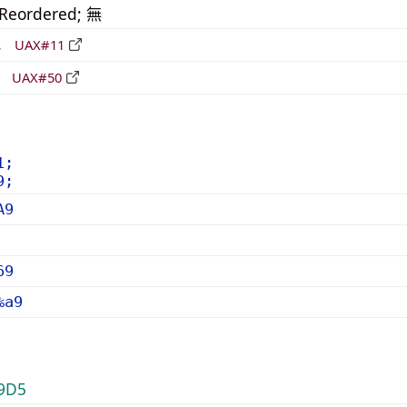
_Reordered; 無
形
UAX#11
立
UAX#50
1;
9;
A9
69
%a9
9D5