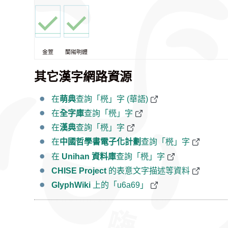
金萱
蘭陽明體
其它漢字網路資源
在
萌典
查詢「橩」字 (華語)
在
全字庫
查詢「橩」字
在
漢典
查詢「橩」字
在
中國哲學書電子化計劃
查詢「橩」字
在
Unihan 資料庫
查詢「橩」字
CHISE Project
的表意文字描述等資料
GlyphWiki
上的「u6a69」