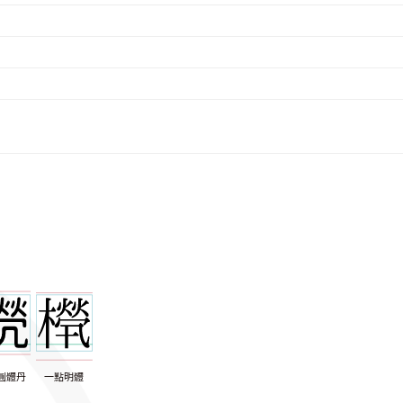
圓體丹
一點明體