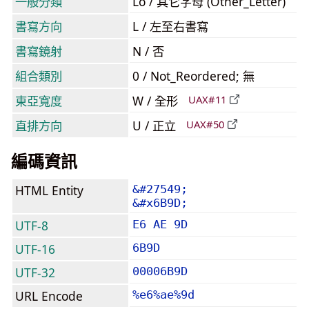
一般分類
Lo / 其它字母 (Other_Letter)
書寫方向
L / 左至右書寫
書寫鏡射
N / 否
組合類別
0 / Not_Reordered; 無
東亞寬度
W / 全形
UAX#11
直排方向
U / 正立
UAX#50
編碼資訊
HTML Entity
&#27549;
&#x6B9D;
UTF-8
E6 AE 9D
UTF-16
6B9D
UTF-32
00006B9D
URL Encode
%e6%ae%9d