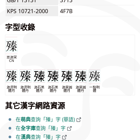
GB/T 13131
3713
KPS 10721-2000
4F7B
字型收錄
思源宋
CN
源流明
源流明
源石黑
源石黑
源泉圓
源泉圓
一點明
體月
體丹
體月
體丹
體月
體丹
體
其它漢字網路資源
在
萌典
查詢「殝」字 (華語)
在
全字庫
查詢「殝」字
在
漢典
查詢「殝」字