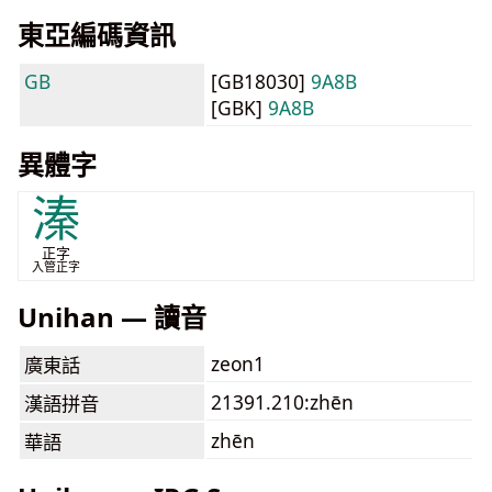
東亞編碼資訊
GB
[GB18030]
9A8B
[GBK]
9A8B
異體字
溱
正字
入管正字
Unihan — 讀音
zeon1
廣東話
21391.210:zhēn
漢語拼音
zhēn
華語