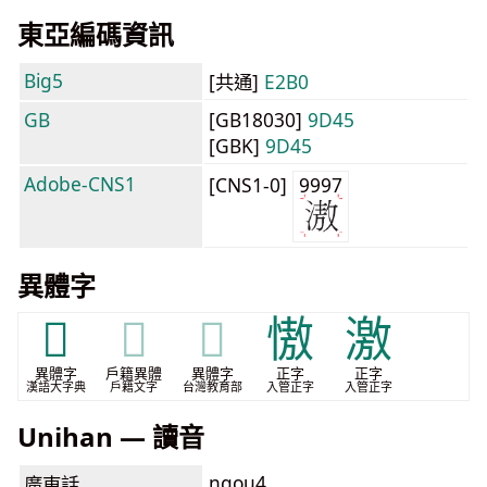
東亞編碼資訊
Big5
[共通]
E2B0
GB
[GB18030]
9D45
[GBK]
9D45
Adobe-CNS1
[CNS1-0]
9997
異體字
𣿗
𣿗
𣿗
慠
激
異體字
戶籍異體
異體字
正字
正字
漢語大字典
戶籍文字
台灣教育部
入管正字
入管正字
Unihan — 讀音
ngou4
廣東話