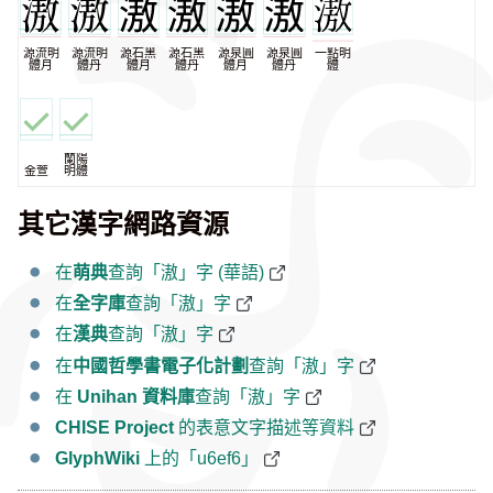
源流明
源流明
源石黑
源石黑
源泉圓
源泉圓
一點明
體月
體丹
體月
體丹
體月
體丹
體
蘭陽
金萱
明體
其它漢字網路資源
在
萌典
查詢「滶」字 (華語)
在
全字庫
查詢「滶」字
在
漢典
查詢「滶」字
在
中國哲學書電子化計劃
查詢「滶」字
在
Unihan 資料庫
查詢「滶」字
CHISE Project
的表意文字描述等資料
GlyphWiki
上的「u6ef6」