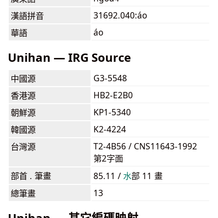
31692.040:áo
漢語拼音
áo
華語
Unihan — IRG Source
G3-5548
中國源
HB2-E2B0
香港源
KP1-5340
朝鮮源
K2-4224
韓國源
T2-4B56 / CNS11643-1992
台灣源
第2字面
部首 . 筆畫
85.11 /
⽔
部 11 畫
13
總筆畫
Unihan — 其它編碼映射