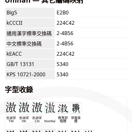
Big5
E2B0
kCCCII
224C42
2-4B56
通用漢字標準交換碼
2-4B56
中文標準交換碼
kEACC
224C42
GB/T 13131
5340
KPS 10721-2000
5340
字型收錄
思源宋
思源宋
思源宋
教育部
崇羲篆
TW
HK
CN
NomNaTong
楷體
體