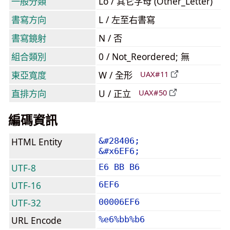
一般分類
Lo / 其它字母 (Other_Letter)
書寫方向
L / 左至右書寫
書寫鏡射
N / 否
組合類別
0 / Not_Reordered; 無
東亞寬度
W / 全形
UAX#11
直排方向
U / 正立
UAX#50
編碼資訊
HTML Entity
&#28406;
&#x6EF6;
UTF-8
E6 BB B6
UTF-16
6EF6
UTF-32
00006EF6
URL Encode
%e6%bb%b6