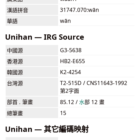
31747.070:wān
漢語拼音
wān
華語
Unihan — IRG Source
G3-5638
中國源
HB2-E655
香港源
K2-4254
韓國源
T2-515D / CNS11643-1992
台灣源
第2字面
部首 . 筆畫
85.12 /
⽔
部 12 畫
15
總筆畫
Unihan — 其它編碼映射