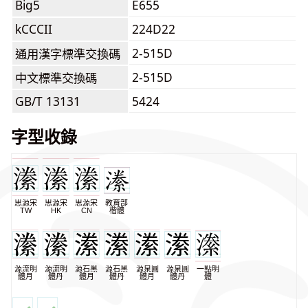
Big5
E655
kCCCII
224D22
2-515D
通用漢字標準交換碼
2-515D
中文標準交換碼
GB/T 13131
5424
字型收錄
思源宋
思源宋
思源宋
教育部
TW
HK
CN
楷體
源流明
源流明
源石黑
源石黑
源泉圓
源泉圓
一點明
體月
體丹
體月
體丹
體月
體丹
體