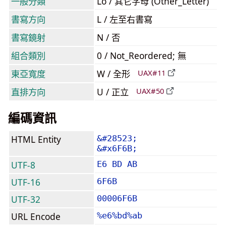
一般分類
Lo / 其它字母 (Other_Letter)
書寫方向
L / 左至右書寫
書寫鏡射
N / 否
組合類別
0 / Not_Reordered; 無
東亞寬度
W / 全形
UAX#11
直排方向
U / 正立
UAX#50
編碼資訊
HTML Entity
&#28523;
&#x6F6B;
UTF-8
E6 BD AB
UTF-16
6F6B
UTF-32
00006F6B
URL Encode
%e6%bd%ab