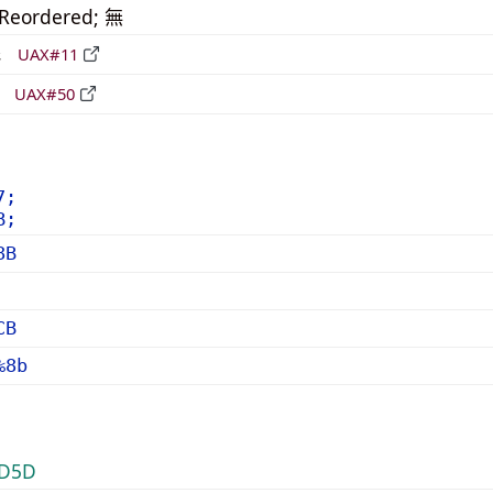
_Reordered; 無
形
UAX#11
立
UAX#50
7;
B;
8B
CB
%8b
D5D