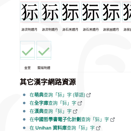
源流明體月
源流明體丹
源石黑體月
源石黑體丹
源泉圓體月
源泉
金萱
蘭陽明體
其它漢字網路資源
在
萌典
查詢「狋」字 (華語)
在
全字庫
查詢「狋」字
在
漢典
查詢「狋」字
在
中國哲學書電子化計劃
查詢「狋」字
在
Unihan 資料庫
查詢「狋」字