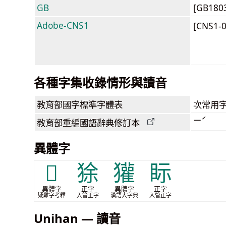
GB
[GB180
Adobe-CNS1
[CNS1-
各種字集收錄情形與讀音
教育部
國字標準字體表
次常用
ㄧˊ
教育部
重編國語辭典
修訂本
異體字
𨛊
狳
獾
眎
異體字
正字
異體字
正字
疑難字考釋
入管正字
漢語大字典
入管正字
Unihan — 讀音