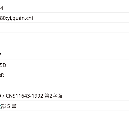
n4
80:yí,quán,chí
7
D5D
BD
F
D / CNS11643-1992 第2字面
⽝
部 5 畫