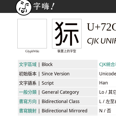
狋
U+72
CJK UNI
GlyphWiki
裝置上的字型
文字區域
| Block
CJK統合表
初始版本
| Since Version
Unicod
Han
文字語系
| Script
一般分類
| General Category
Lo / 其它
書寫方向
| Bidirectional Class
L / 左
書寫鏡射
| Bidirectional Mirrored
N / 否