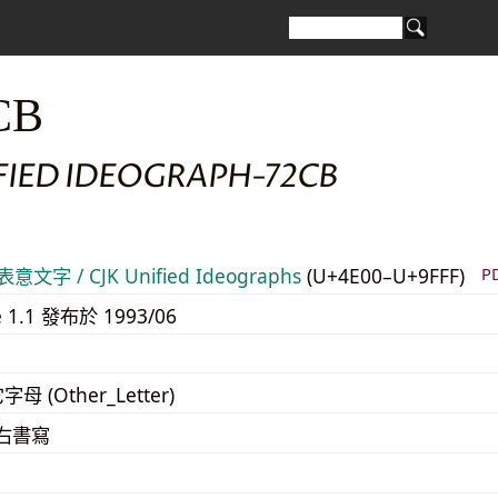
CB
FIED IDEOGRAPH-72CB
意文字 / CJK Unified Ideographs
(U+4E00–U+9FFF)
P
e 1.1 發布於 1993/06
字母 (Other_Letter)
至右書寫