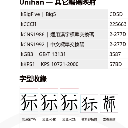
Unihan — 其它編碼映射
kBigFive |
Big5
CD5D
kCCCII
225663
2-277D
kCNS1986 |
通用漢字標準交換碼
2-277D
kCNS1992 |
中文標準交換碼
kGB3 |
GB/T 13131
3587
kKPS1 |
KPS 10721-2000
57BD
字型收錄
思源宋TW
思源宋HK
思源宋CN
教育部楷體
崇羲篆體