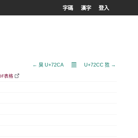
字碼
漢字
登入
𝄜
← 狊 U+72CA
U+72CC 狌 →
DF表格