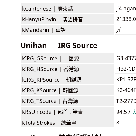
ji4 nga
kCantonese |
廣東話
21338.0
kHanyuPinyin |
漢語拼音
yí
kMandarin |
華語
Unihan — IRG Source
G3-437
kIRG_GSource |
中國源
HB2-C
kIRG_HSource |
香港源
KP1-57
kIRG_KPSource |
朝鮮源
K2-464
kIRG_KSource |
韓國源
kIRG_TSource |
台灣源
T2-277
kRSUnicode |
部首 . 筆畫
94.5 /
8
kTotalStrokes |
總筆畫