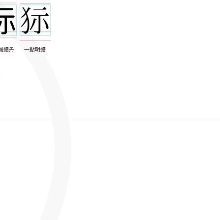
圓體丹
一點明體