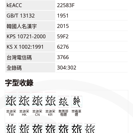
kEACC
22583F
GB/T 13132
1951
2015
韓國人名漢字
KPS 10721-2000
59F2
KS X 1002:1991
6276
3766
台灣電信碼
304:302
全錄碼
字型收錄
思源宋
思源宋
思源宋
思源宋
教育部
崇羲篆
TW
HK
CN
KR
楷體
體