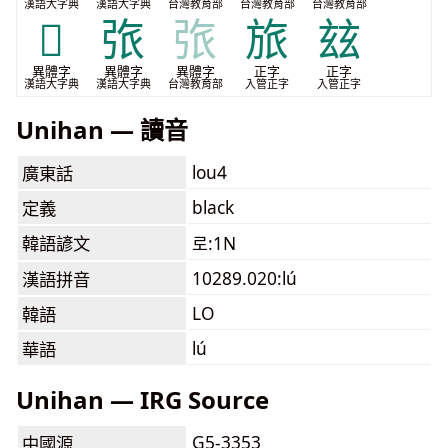
漢語大字典
漢語大字典
台灣教育部
台灣教育部
台灣教育部
𪒓
㢳
㢳
旅
玆
異體字
異體字
異體字
正字
正字
漢語大字典
漢語大字典
台灣教育部
入管正字
入管正字
Unihan — 讀音
lou4
廣東話
black
定義
韓語諺文
로:1N
10289.020:lú
漢語拼音
LO
韓語
lú
華語
Unihan — IRG Source
G5-3353
中國源