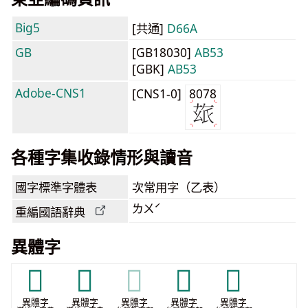
Big5
[共通]
D66A
GB
[GB18030]
AB53
[GBK]
AB53
Adobe-CNS1
[CNS1-0]
8078
各種字集收錄情形與讀音
國字標準字體表
次常用字（乙表）
ㄌㄨˊ
重編國語辭典
異體字
𢏾
𢐸
𢐸
𤣧
𪑄
異體字
異體字
異體字
異體字
異體字