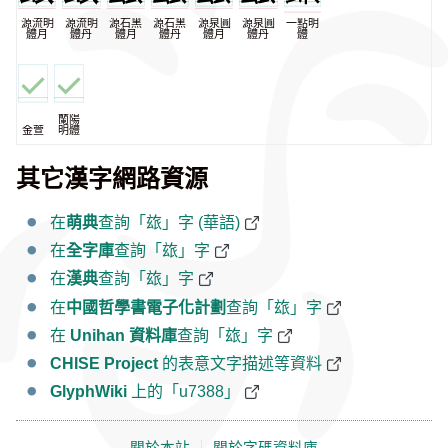
源流明
源流明
源石黑
源石黑
源泉圓
源泉圓
一點明
體月
體丹
體月
體丹
體月
體丹
體
蘭陽
金萱
明體
其它漢字網路資源
在
萌典
查詢「玈」字 (華語)
在
全字庫
查詢「玈」字
在
漢典
查詢「玈」字
在
中國哲學書電子化計劃
查詢「玈」字
在
Unihan 資料庫
查詢「玈」字
CHISE Project
的表意文字描述等資料
GlyphWiki
上的「u7388」
關於本站
｜
關於字碼資料庫