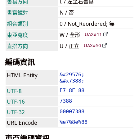
書寫方向
L / 左至右書寫
書寫鏡射
N / 否
組合類別
0 / Not_Reordered; 無
東亞寬度
W / 全形
UAX#11
直排方向
U / 正立
UAX#50
編碼資訊
HTML Entity
&#29576;
&#x7388;
UTF-8
E7 8E 88
UTF-16
7388
UTF-32
00007388
URL Encode
%e7%8e%88
東亞編碼資訊