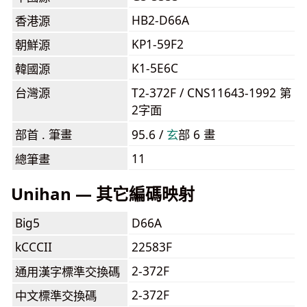
HB2-D66A
香港源
KP1-59F2
朝鮮源
K1-5E6C
韓國源
台灣源
T2-372F / CNS11643-1992 第
2字面
部首 . 筆畫
95.6 /
⽞
部 6 畫
11
總筆畫
Unihan — 其它編碼映射
Big5
D66A
kCCCII
22583F
2-372F
通用漢字標準交換碼
2-372F
中文標準交換碼