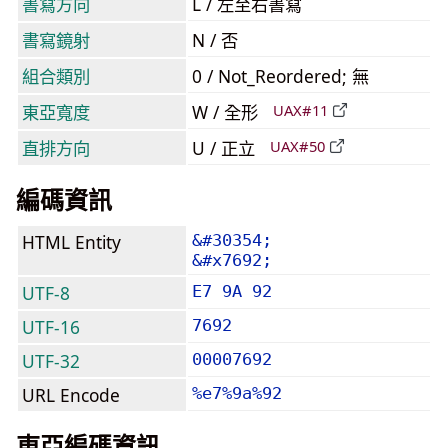
書寫方向
L / 左至右書寫
書寫鏡射
N / 否
組合類別
0 / Not_Reordered; 無
東亞寬度
W / 全形
UAX#11
直排方向
U / 正立
UAX#50
編碼資訊
HTML Entity
&#30354;
&#x7692;
UTF-8
E7 9A 92
UTF-16
7692
UTF-32
00007692
URL Encode
%e7%9a%92
東亞編碼資訊