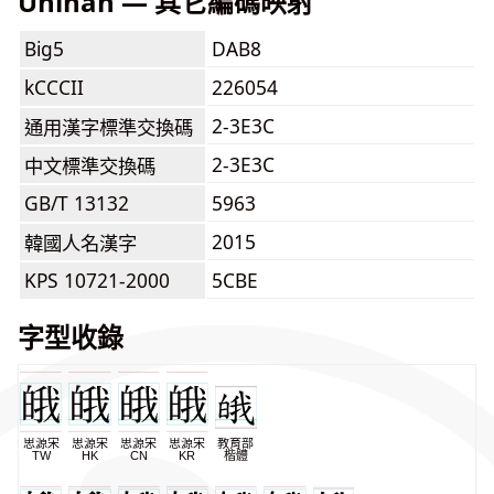
Unihan — 其它編碼映射
Big5
DAB8
kCCCII
226054
2-3E3C
通用漢字標準交換碼
2-3E3C
中文標準交換碼
GB/T 13132
5963
2015
韓國人名漢字
KPS 10721-2000
5CBE
字型收錄
思源宋
思源宋
思源宋
思源宋
教育部
TW
HK
CN
KR
楷體