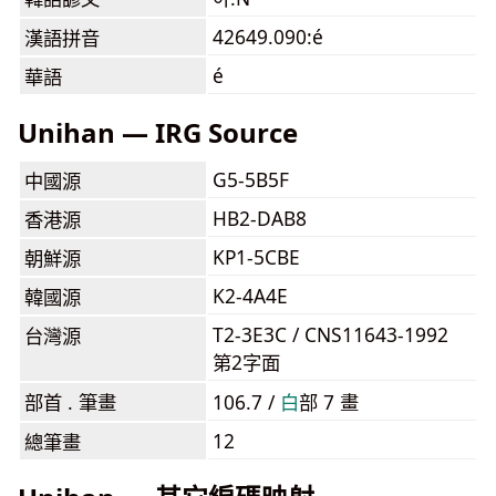
42649.090:é
漢語拼音
é
華語
Unihan — IRG Source
G5-5B5F
中國源
HB2-DAB8
香港源
KP1-5CBE
朝鮮源
K2-4A4E
韓國源
T2-3E3C / CNS11643-1992
台灣源
第2字面
部首 . 筆畫
106.7 /
⽩
部 7 畫
12
總筆畫