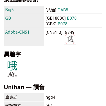
Big5
[共通]
DAB8
GB
[GB18030]
B078
[GBK]
B078
Adobe-CNS1
[CNS1-0]
8749
異體字
哦
正字
入管正字
Unihan — 讀音
ngo4
廣東話
韓語諺文
아:N