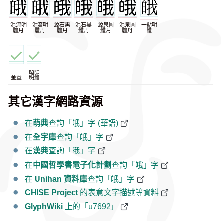
源流明
源流明
源石黑
源石黑
源泉圓
源泉圓
一點明
體月
體丹
體月
體丹
體月
體丹
體
蘭陽
金萱
明體
其它漢字網路資源
在
萌典
查詢「皒」字 (華語)
在
全字庫
查詢「皒」字
在
漢典
查詢「皒」字
在
中國哲學書電子化計劃
查詢「皒」字
在
Unihan 資料庫
查詢「皒」字
CHISE Project
的表意文字描述等資料
GlyphWiki
上的「u7692」