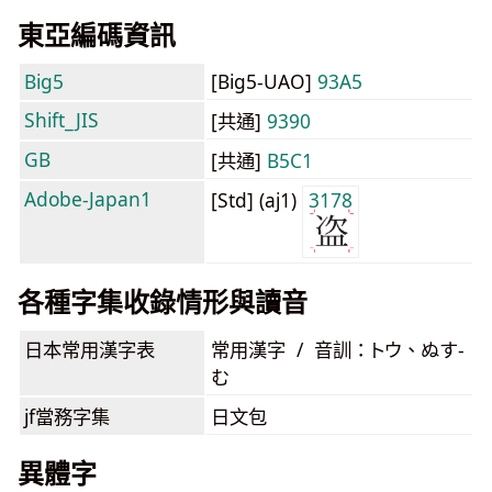
東亞編碼資訊
Big5
[Big5-UAO]
93A5
Shift_JIS
[共通]
9390
GB
[共通]
B5C1
Adobe-Japan1
[Std] (aj1)
3178
各種字集收錄情形與讀音
日本常用漢字表
常用漢字 / 音訓：トウ、ぬす-
む
jf當務字集
日文包
異體字