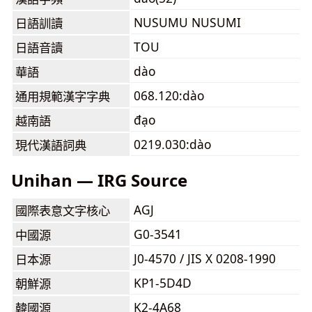
NUSUMU NUSUMI
日語訓讀
TOU
日語音讀
dào
華語
068.120:dào
通用規範漢字字典
đạo
越南語
0219.030:dào
現代漢語詞典
Unihan — IRG Source
AGJ
國際表意文字核心
G0-3541
中國源
J0-4570 / JIS X 0208-1990
日本源
KP1-5D4D
朝鮮源
K2-4A68
韓國源