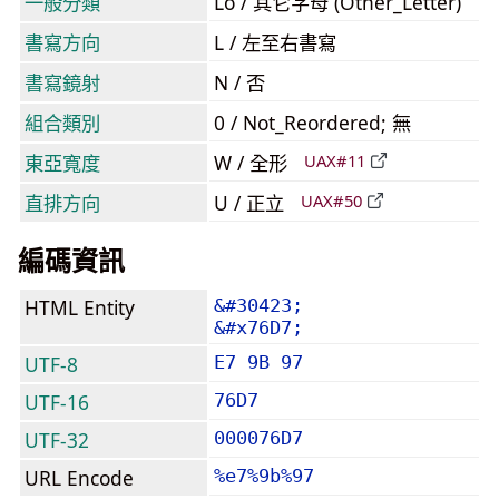
一般分類
Lo / 其它字母 (Other_Letter)
書寫方向
L / 左至右書寫
書寫鏡射
N / 否
組合類別
0 / Not_Reordered; 無
東亞寬度
W / 全形
UAX#11
直排方向
U / 正立
UAX#50
編碼資訊
HTML Entity
&#30423;
&#x76D7;
UTF-8
E7 9B 97
UTF-16
76D7
UTF-32
000076D7
URL Encode
%e7%9b%97