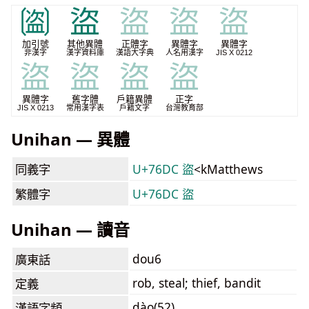
🉆
盜
盜
盜
盜
加引號
其他異體
正體字
異體字
異體字
非漢字
漢字資料庫
漢語大字典
人名用漢字
JIS X 0212
盜
盜
盜
盜
異體字
舊字體
戶籍異體
正字
JIS X 0213
常用漢字表
戶籍文字
台灣教育部
Unihan — 異體
同義字
U+76DC 盜
<kMatthews
繁體字
U+76DC 盜
Unihan — 讀音
dou6
廣東話
rob, steal; thief, bandit
定義
dào(52)
漢語字頻