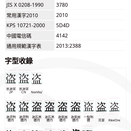
JIS X 0208-1990
3780
2010
常用漢字2010
KPS 10721-2000
5D4D
4142
中國電信碼
2013:2388
通用規範漢字表
字型收錄
思源宋
思源宋
JP
CN
NomNaTong
源流明
源流明
源石黑
源石黑
源泉圓
源泉圓
一點明
體月
體丹
體月
體丹
體月
體丹
體
芫荽
KleeOne